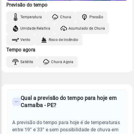
Previsão do tempo
Temperatura
Chuva
Pressão
Umidade Relativa
Acumulado de Chuva
Vento
Risco de Incêndio
Tempo agora
Satélite
Chuva Agora
FAQ
CLIMA,
PREVISÃO
Qual a previsão do tempo para hoje em
-
DO
Carnaíba - PE?
TEMPO
Perguntas
HOJE
E
frequentes
NOTÍCIAS
EM
A previsão do tempo para hoje é de temperaturas
sobre
CARNAÍBA
entre 19° e 33° e sem possibilidade de chuva em
-
chuva