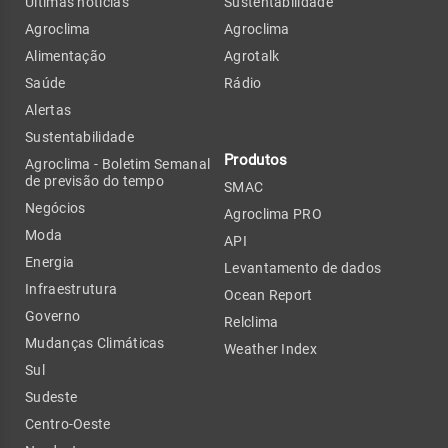
Últimas notícias
Sustentabilidade
Agroclima
Agroclima
Alimentação
Agrotalk
Saúde
Rádio
Alertas
Sustentabilidade
Produtos
Agroclima - Boletim Semanal
de previsão do tempo
SMAC
Negócios
Agroclima PRO
Moda
API
Energia
Levantamento de dados
Infraestrutura
Ocean Report
Governo
Relclima
Mudanças Climáticas
Weather Index
Sul
Sudeste
Centro-Oeste