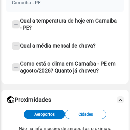
PE
Carnaíba - PE.
e
temperatura
Qual a temperatura de hoje em Carnaíba
- PE?
Qual a média mensal de chuva?
Como está o clima em Carnaíba - PE em
agosto/2026? Quanto já choveu?
Fonte: 30 anos de dados de reanálise ERA5.
Proximidades
Fonte: dados combinados de estações
Aeroportos
Cidades
meteorológicas e satélite do Centro de Previsão
de Tempo e Estudos Climáticos (CPTEC).
Não há informações de aeroportos próximos.