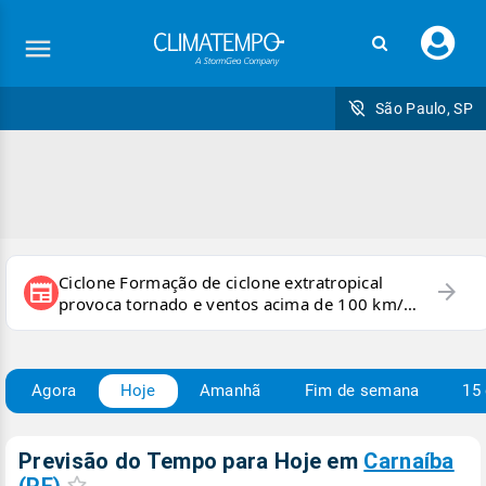
Faç
seu
logi
São Paulo, SP
Ciclone Formação de ciclone extratropical
arrow_forward
newspaper
provoca tornado e ventos acima de 100 km/h
no RS
Agora
Hoje
Amanhã
Fim de semana
15 
Previsão do Tempo para Hoje
em
Carnaíba