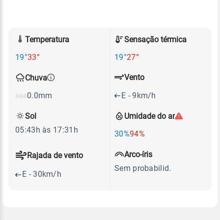
Temperatura
Sensação térmica
19°
33°
19°
27°
Vento
Chuva
E - 9km/h
0.0mm
Sol
Umidade do ar
05:43h às 17:31h
30%
94%
Arco-íris
Rajada de vento
Sem probabilid.
E - 30km/h