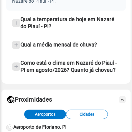
Nazaré do Piauí - PI.
-
e
PI
temperatura
Qual a temperatura de hoje em Nazaré
do Piauí - PI?
Qual a média mensal de chuva?
Como está o clima em Nazaré do Piauí -
PI em agosto/2026? Quanto já choveu?
Fonte: 30 anos de dados de reanálise ERA5.
Proximidades
Fonte: dados combinados de estações
Aeroportos
Cidades
meteorológicas e satélite do Centro de Previsão
de Tempo e Estudos Climáticos (CPTEC).
Aeroporto de Floriano, PI