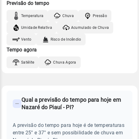
Previsão do tempo
Temperatura
Chuva
Pressão
Umidade Relativa
Acumulado de Chuva
Vento
Risco de Incêndio
Tempo agora
Satélite
Chuva Agora
FAQ
CLIMA,
PREVISÃO
Qual a previsão do tempo para hoje em
-
DO
Nazaré do Piauí - PI?
TEMPO
Perguntas
HOJE
E
frequentes
NOTÍCIAS
EM
A previsão do tempo para hoje é de temperaturas
sobre
NAZARÉ
entre 25° e 37° e sem possibilidade de chuva em
DO
chuva
PIAUÍ