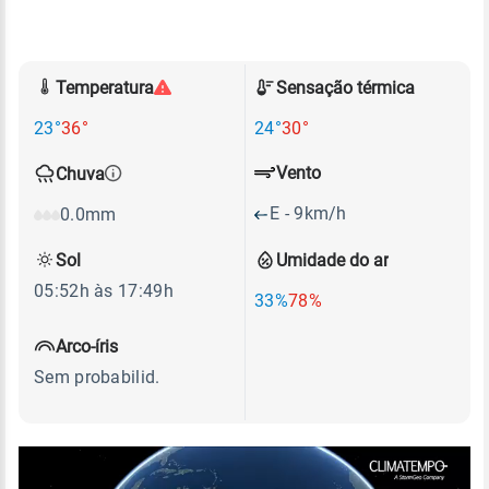
Temperatura
Sensação térmica
23°
36°
24°
30°
Vento
Chuva
E - 9km/h
0.0mm
Sol
Umidade do ar
05:52h às 17:49h
33%
78%
Arco-íris
Sem probabilid.