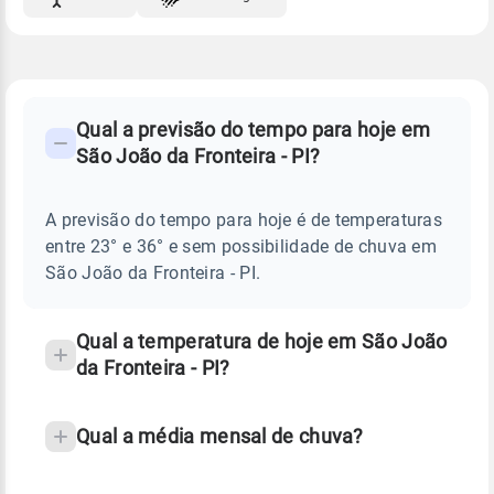
FAQ
CLIMA,
PREVISÃO
Qual a previsão do tempo para hoje em
-
DO
São João da Fronteira - PI?
TEMPO
Perguntas
HOJE
E
frequentes
NOTÍCIAS
EM
A previsão do tempo para hoje é de temperaturas
sobre
SÃO
entre 23° e 36° e sem possibilidade de chuva em
JOÃO
chuva
DA
São João da Fronteira - PI.
FRONTEIRA
e
-
temperatura
PI
Qual a temperatura de hoje em São João
da Fronteira - PI?
Qual a média mensal de chuva?