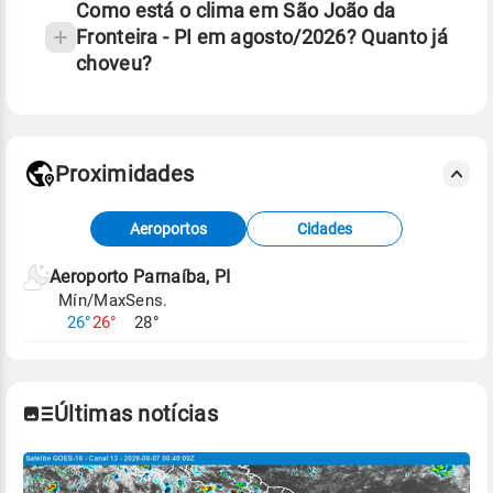
Como está o clima em São João da
Fronteira - PI em agosto/2026? Quanto já
choveu?
Fonte: 30 anos de dados de reanálise ERA5.
Proximidades
Fonte: dados combinados de estações
Aeroportos
Cidades
meteorológicas e satélite do Centro de Previsão
de Tempo e Estudos Climáticos (CPTEC).
Aeroporto Parnaíba, PI
Mín/Max
Sens.
Para obter mais informações sobre os dados
26°
26°
28°
climáticos,
clique aqui.
Últimas notícias