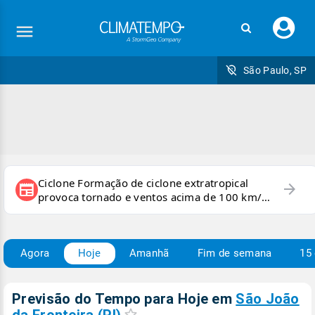
Faç
seu
logi
São Paulo, SP
Ciclone Formação de ciclone extratropical
arrow_forward
newspaper
provoca tornado e ventos acima de 100 km/h
no RS
Agora
Hoje
Amanhã
Fim de semana
15 
Previsão do Tempo para Hoje
em
São João