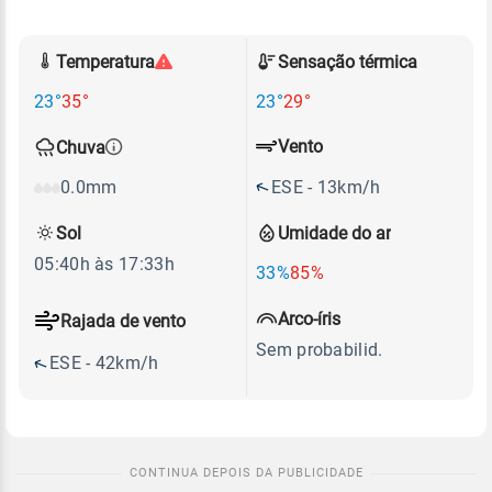
Temperatura
Sensação térmica
23°
35°
23°
29°
Vento
Chuva
ESE - 13km/h
0.0mm
Sol
Umidade do ar
05:40h às 17:33h
33%
85%
Arco-íris
Rajada de vento
Sem probabilid.
ESE - 42km/h