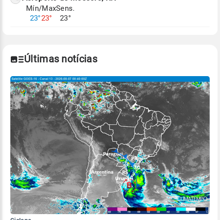
Mín/Max
Sens.
Para obter mais informações sobre os dados
23°
23°
23°
climáticos,
clique aqui.
Últimas notícias