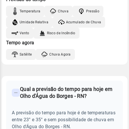
Temperatura
Chuva
Pressão
Umidade Relativa
Acumulado de Chuva
Vento
Risco de Incêndio
Tempo agora
Satélite
Chuva Agora
FAQ
CLIMA,
PREVISÃO
Qual a previsão do tempo para hoje em
-
DO
Olho d'Água do Borges - RN?
TEMPO
Perguntas
HOJE
E
frequentes
NOTÍCIAS
EM
A previsão do tempo para hoje é de temperaturas
sobre
OLHO
entre 23° e 35° e sem possibilidade de chuva em
D'ÁGUA
chuva
DO
Olho d'Água do Borges - RN.
BORGES
e