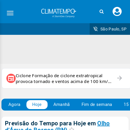
Faç
seu
logi
São Paulo, SP
Ciclone Formação de ciclone extratropical
arrow_forward
newspaper
provoca tornado e ventos acima de 100 km/h
no RS
Agora
Hoje
Amanhã
Fim de semana
15 
Previsão do Tempo para Hoje
em
Olho