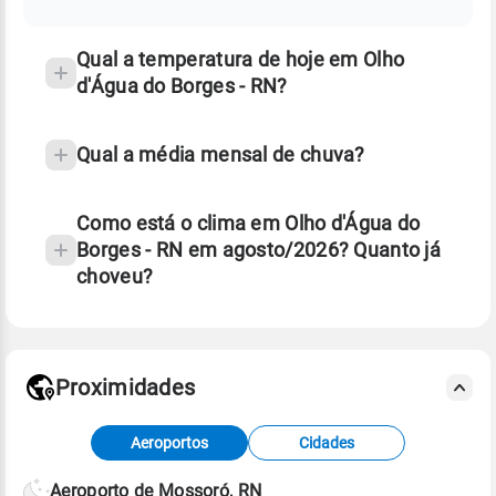
-
temperatura
RN
Qual a temperatura de hoje em Olho
d'Água do Borges - RN?
Qual a média mensal de chuva?
Como está o clima em Olho d'Água do
Borges - RN em agosto/2026? Quanto já
choveu?
Fonte: 30 anos de dados de reanálise ERA5.
Proximidades
Fonte: dados combinados de estações
Aeroportos
Cidades
meteorológicas e satélite do Centro de Previsão
de Tempo e Estudos Climáticos (CPTEC).
Aeroporto de Mossoró, RN