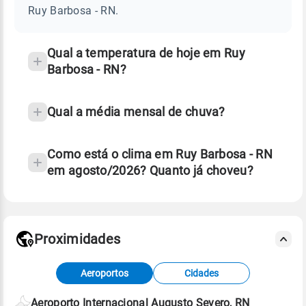
-
Ruy Barbosa - RN.
RN
e
temperatura
Qual a temperatura de hoje em Ruy
Barbosa - RN?
Qual a média mensal de chuva?
Como está o clima em Ruy Barbosa - RN
em agosto/2026? Quanto já choveu?
Fonte: 30 anos de dados de reanálise ERA5.
Proximidades
Fonte: dados combinados de estações
Aeroportos
Cidades
meteorológicas e satélite do Centro de Previsão
de Tempo e Estudos Climáticos (CPTEC).
Aeroporto Internacional Augusto Severo, RN