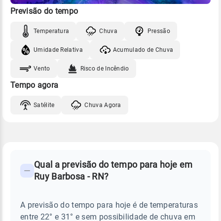
Previsão do tempo
Temperatura
Chuva
Pressão
Umidade Relativa
Acumulado de Chuva
Vento
Risco de Incêndio
Tempo agora
Satélite
Chuva Agora
FAQ
CLIMA,
PREVISÃO
Qual a previsão do tempo para hoje em
-
DO
Ruy Barbosa - RN?
TEMPO
Perguntas
HOJE
E
frequentes
NOTÍCIAS
EM
A previsão do tempo para hoje é de temperaturas
sobre
RUY
entre 22° e 31° e sem possibilidade de chuva em
BARBOSA
chuva