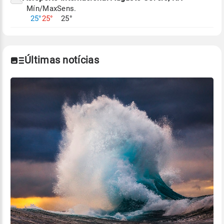
Mín/Max
Sens.
Para obter mais informações sobre os dados
25°
25°
25°
climáticos,
clique aqui.
Últimas notícias