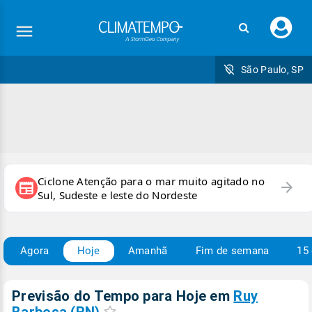
Faç
seu
logi
São Paulo, SP
Ciclone Atenção para o mar muito agitado no
arrow_forward
newspaper
Sul, Sudeste e leste do Nordeste
Agora
Hoje
Amanhã
Fim de semana
15 
Previsão do Tempo para Hoje
em
Ruy