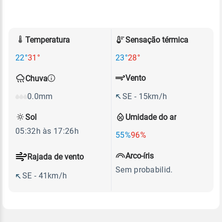
Temperatura
Sensação térmica
22°
31°
23°
28°
Vento
Chuva
SE - 15km/h
0.0mm
Sol
Umidade do ar
05:32h às 17:26h
55%
96%
Arco-íris
Rajada de vento
Sem probabilid.
SE - 41km/h