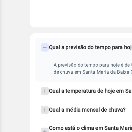
FAQ
CLIMA,
PREVISÃO
Qual a previsão do tempo para hoj
-
DO
TEMPO
Perguntas
HOJE
E
frequentes
A previsão do tempo para hoje é de 
NOTÍCIAS
EM
sobre
de chuva em Santa Maria da Baixa G
SANTA
MARIA
chuva
DA
BAIXA
e
Qual a temperatura de hoje em San
GRANDE
temperatura
-
PI
Qual a média mensal de chuva?
Como está o clima em Santa Maria