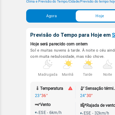
Clima e Previsão do Tempo
/
Cidade
/
Previsão do tempo hoj
Agora
Hoje
Previsão do Tempo para Hoje
em
S
Hoje será
parecido com ontem
Sol e muitas nuvens à tarde. À noite o céu aind
com muita nebulosidade, mas não chove.
Madrugada
Manhã
Tarde
Noite
Temperatura
Sensação
23°
36°
24°
30°
Vento
Rajada de vent
ESE - 6km/h
ESE - 32km/h