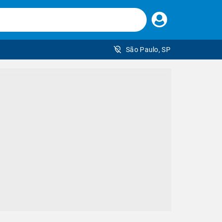
Faça
seu
login
São Paulo, SP