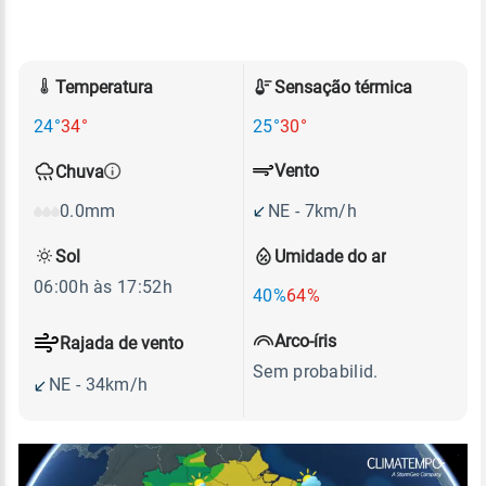
Temperatura
Sensação térmica
24°
34°
25°
30°
Vento
Chuva
NE - 7km/h
0.0mm
Sol
Umidade do ar
06:00h às 17:52h
40%
64%
Arco-íris
Rajada de vento
Sem probabilid.
NE - 34km/h