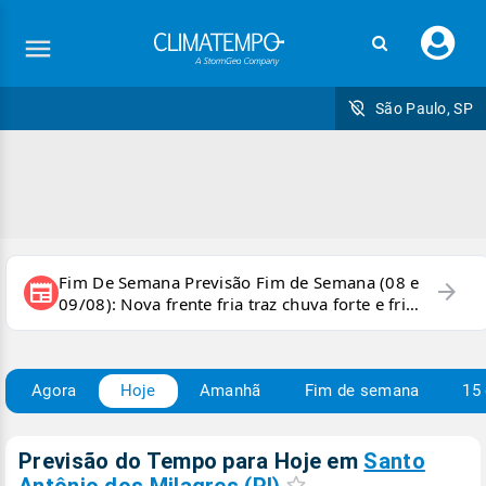
Faç
seu
logi
São Paulo, SP
Fim De Semana Previsão Fim de Semana (08 e
arrow_forward
newspaper
09/08): Nova frente fria traz chuva forte e frio
para áreas do país
Agora
Hoje
Amanhã
Fim de semana
15 
Previsão do Tempo para Hoje
em
Santo