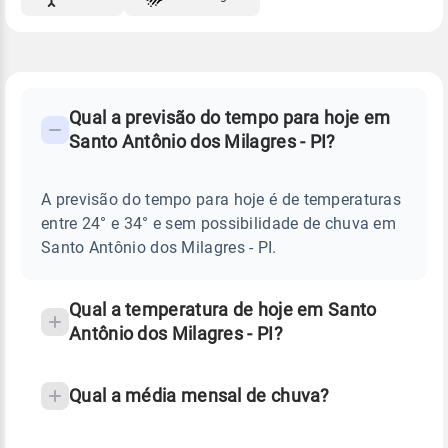
FAQ
CLIMA,
PREVISÃO
Qual a previsão do tempo para hoje em
-
DO
Santo Antônio dos Milagres - PI?
TEMPO
Perguntas
HOJE
E
frequentes
NOTÍCIAS
EM
A previsão do tempo para hoje é de temperaturas
sobre
SANTO
entre 24° e 34° e sem possibilidade de chuva em
ANTÔNIO
chuva
DOS
Santo Antônio dos Milagres - PI.
MILAGRES
e
-
temperatura
PI
Qual a temperatura de hoje em Santo
Antônio dos Milagres - PI?
Qual a média mensal de chuva?