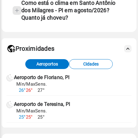
Como está o clima em Santo Antônio
dos Milagres - PI em agosto/2026?
Quanto já choveu?
Fonte: 30 anos de dados de reanálise ERA5.
Proximidades
Fonte: dados combinados de estações
Aeroportos
Cidades
meteorológicas e satélite do Centro de Previsão
de Tempo e Estudos Climáticos (CPTEC).
Aeroporto de Floriano, PI
Mín/Max
Sens.
Para obter mais informações sobre os dados
26°
26°
27°
climáticos,
clique aqui.
Aeroporto de Teresina, PI
Mín/Max
Sens.
25°
25°
25°