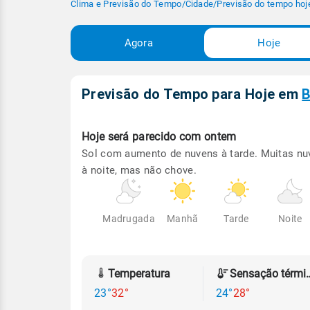
Clima e Previsão do Tempo
/
Cidade
/
Previsão do tempo hoj
Agora
Hoje
Previsão do Tempo para Hoje
em
B
Hoje será
parecido com ontem
Sol com aumento de nuvens à tarde. Muitas nu
à noite, mas não chove.
Madrugada
Manhã
Tarde
Noite
Temperatura
Sensação
23°
32°
24°
28°