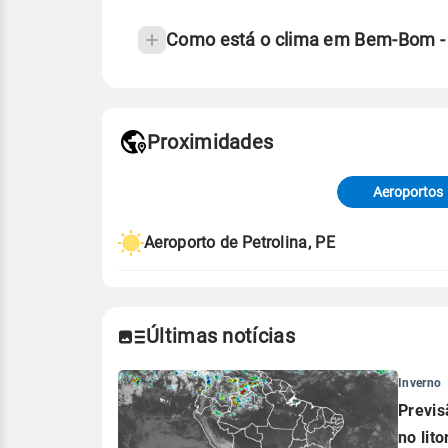
Como está o clima em Bem-Bom -
Fonte: 30 anos de dados de reanáli
Proximidades
Fonte: dados combinados de estaçõe
de Tempo e Estudos Climáticos (CP
Aeroportos
Para obter mais informações sobre 
Aeroporto de Petrolina, PE
Últimas notícias
Inverno
Previs
no lito