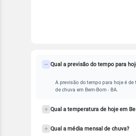
FAQ
CLIMA,
PREVISÃO
Qual a previsão do tempo para h
-
DO
TEMPO
Perguntas
HOJE
E
frequentes
A previsão do tempo para hoje é de 
NOTÍCIAS
EM
sobre
de chuva em Bem-Bom - BA.
BEM-
BOM
chuva
-
BA
e
Qual a temperatura de hoje em B
temperatura
Qual a média mensal de chuva?