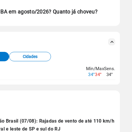
 BA em agosto/2026? Quanto já choveu?
se ERA5.
s meteorológicas e satélite do Centro de Previsão
TEC).
Cidades
os dados climáticos,
clique aqui.
Mín/Max
Sens.
34°
34°
34°
ão Brasil (07/08): Rajadas de vento de até 110 km/h
ral e leste de SP e sul do RJ