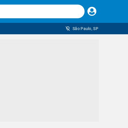
Faça
seu
login
São Paulo, SP