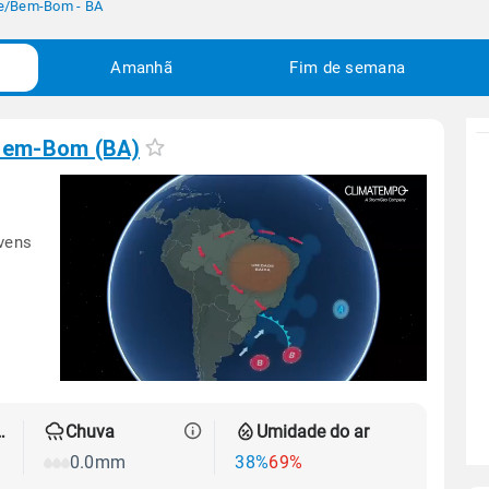
e
/
Bem-Bom - BA
Amanhã
Fim de semana
em-Bom (BA)
vens
 térmica
Chuva
Umidade do ar
0.0mm
38%
69%