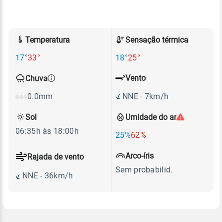
Temperatura
Sensação térmica
17°
33°
18°
25°
Vento
Chuva
NNE - 7km/h
0.0mm
Sol
Umidade do ar
06:35h às 18:00h
25%
62%
Arco-íris
Rajada de vento
Sem probabilid.
NNE - 36km/h