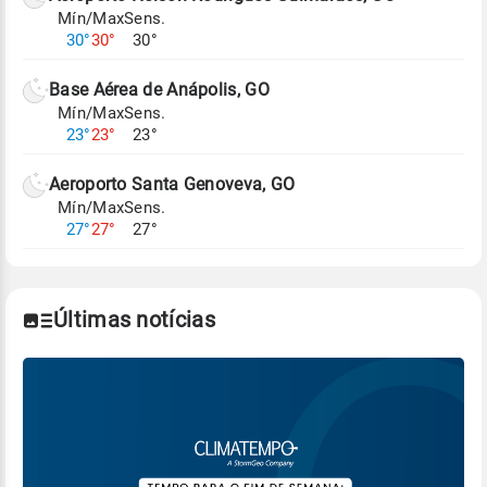
Mín/Max
Sens.
Para obter mais informações sobre os dados
30°
30°
30°
climáticos,
clique aqui.
Base Aérea de Anápolis, GO
Mín/Max
Sens.
23°
23°
23°
Aeroporto Santa Genoveva, GO
Mín/Max
Sens.
27°
27°
27°
Últimas notícias