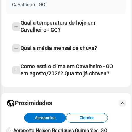
GO
Cavalheiro - GO.
e
temperatura
Qual a temperatura de hoje em
Cavalheiro - GO?
Qual a média mensal de chuva?
Como está o clima em Cavalheiro - GO
em agosto/2026? Quanto já choveu?
Fonte: 30 anos de dados de reanálise ERA5.
Proximidades
Fonte: dados combinados de estações
Aeroportos
Cidades
meteorológicas e satélite do Centro de Previsão
de Tempo e Estudos Climáticos (CPTEC).
Aeroporto Nelson Rodrigues Guimarães, GO