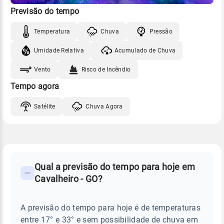
Previsão do tempo
Temperatura
Chuva
Pressão
Umidade Relativa
Acumulado de Chuva
Vento
Risco de Incêndio
Tempo agora
Satélite
Chuva Agora
FAQ
CLIMA,
PREVISÃO
Qual a previsão do tempo para hoje em
-
DO
Cavalheiro - GO?
TEMPO
Perguntas
HOJE
E
frequentes
NOTÍCIAS
EM
A previsão do tempo para hoje é de temperaturas
sobre
CAVALHEIRO
entre 17° e 33° e sem possibilidade de chuva em
-
chuva