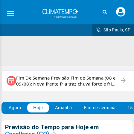
Faç
seu
logi
São Paulo, SP
Fim De Semana Previsão Fim de Semana (08 e
arrow_forward
newspaper
09/08): Nova frente fria traz chuva forte e frio
para áreas do país
Agora
Hoje
Amanhã
Fim de semana
15 
Previsão do Tempo para Hoje
em