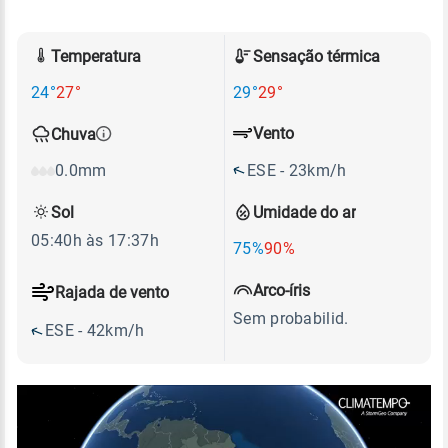
Temperatura
Sensação térmica
24°
27°
29°
29°
Vento
Chuva
ESE - 23km/h
0.0mm
Sol
Umidade do ar
05:40h às 17:37h
75%
90%
Arco-íris
Rajada de vento
Sem probabilid.
ESE - 42km/h