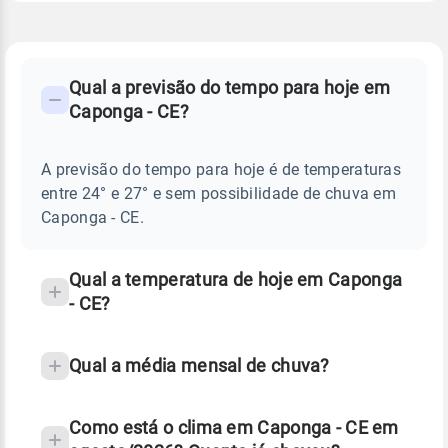
FAQ
CLIMA,
PREVISÃO
Qual a previsão do tempo para hoje em
-
DO
Caponga - CE?
TEMPO
Perguntas
HOJE
E
frequentes
NOTÍCIAS
EM
A previsão do tempo para hoje é de temperaturas
sobre
CAPONGA
entre 24° e 27° e sem possibilidade de chuva em
-
chuva
CE
Caponga - CE.
e
temperatura
Qual a temperatura de hoje em Caponga
- CE?
Qual a média mensal de chuva?
Como está o clima em Caponga - CE em