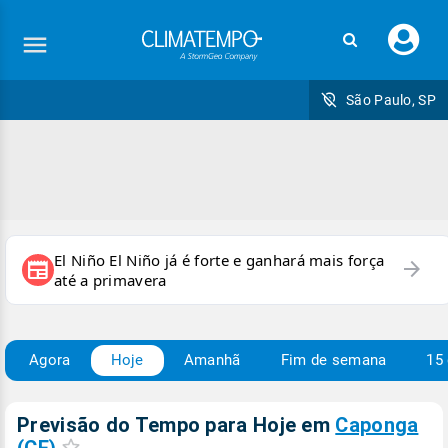
Faç
seu
logi
São Paulo, SP
El Niño El Niño já é forte e ganhará mais força
arrow_forward
newspaper
até a primavera
Agora
Hoje
Amanhã
Fim de semana
15 
Previsão do Tempo para Hoje
em
Caponga