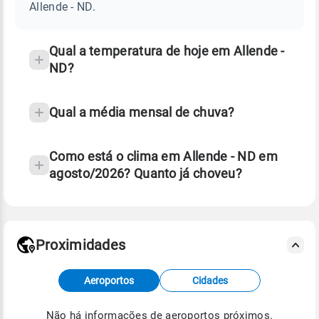
ND
Allende - ND.
e
temperatura
Qual a temperatura de hoje em Allende -
ND?
Qual a média mensal de chuva?
Como está o clima em Allende - ND em
agosto/2026? Quanto já choveu?
Fonte: 30 anos de dados de reanálise ERA5.
Proximidades
Fonte: dados combinados de estações
Aeroportos
Cidades
meteorológicas e satélite do Centro de Previsão
de Tempo e Estudos Climáticos (CPTEC).
Não há informações de aeroportos próximos.