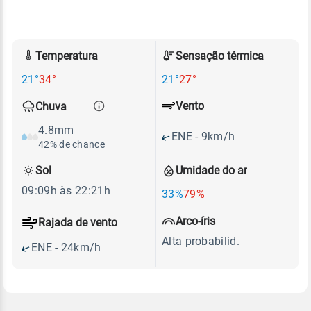
Temperatura
Sensação térmica
21°
34°
21°
27°
Vento
Chuva
4.8mm
ENE - 9km/h
42% de chance
Sol
Umidade do ar
09:09h às 22:21h
33%
79%
Arco-íris
Rajada de vento
Alta probabilid.
ENE - 24km/h