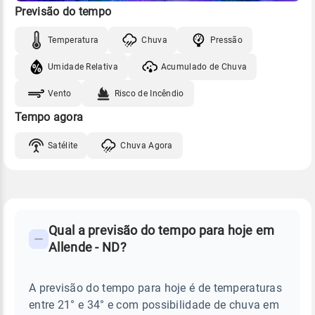
Previsão do tempo
Temperatura
Chuva
Pressão
Umidade Relativa
Acumulado de Chuva
Vento
Risco de Incêndio
Tempo agora
Satélite
Chuva Agora
FAQ
CLIMA,
PREVISÃO
Qual a previsão do tempo para hoje em
-
DO
Allende - ND?
TEMPO
Perguntas
HOJE
E
frequentes
NOTÍCIAS
EM
A previsão do tempo para hoje é de temperaturas
sobre
ALLENDE
entre 21° e 34° e com possibilidade de chuva em
-
chuva