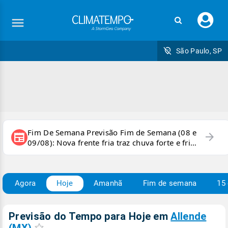
Faç
seu
logi
São Paulo, SP
Fim De Semana Previsão Fim de Semana (08 e
arrow_forward
newspaper
09/08): Nova frente fria traz chuva forte e frio
para áreas do país
Agora
Hoje
Amanhã
Fim de semana
15 
Previsão do Tempo para Hoje
em
Allende