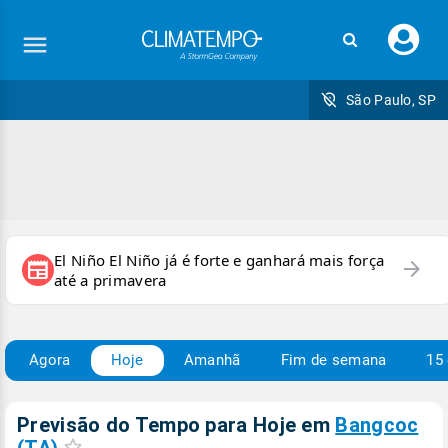
Faç
seu
logi
São Paulo, SP
El Niño El Niño já é forte e ganhará mais força
arrow_forward
newspaper
até a primavera
Agora
Hoje
Amanhã
Fim de semana
15 
Previsão do Tempo para Hoje
em
Bangcoc