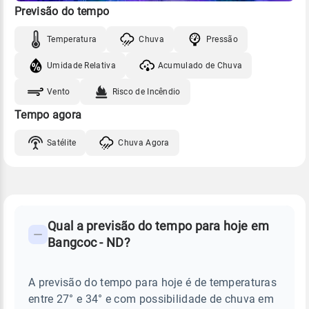
Previsão do tempo
Temperatura
Chuva
Pressão
Umidade Relativa
Acumulado de Chuva
Vento
Risco de Incêndio
Tempo agora
Satélite
Chuva Agora
FAQ
CLIMA,
PREVISÃO
Qual a previsão do tempo para hoje em
-
DO
Bangcoc - ND?
TEMPO
Perguntas
HOJE
E
frequentes
NOTÍCIAS
EM
A previsão do tempo para hoje é de temperaturas
sobre
BANGCOC
entre 27° e 34° e com possibilidade de chuva em
-
chuva