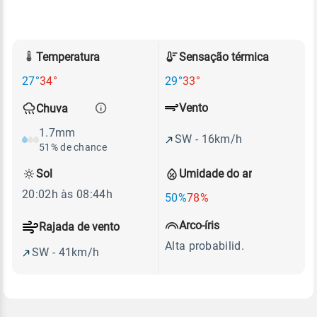
Temperatura
Sensação térmica
27°
34°
29°
33°
Vento
Chuva
1.7mm
SW - 16km/h
51% de chance
Sol
Umidade do ar
20:02h às 08:44h
50%
78%
Arco-íris
Rajada de vento
Alta probabilid.
SW - 41km/h