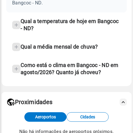
ND
Bangcoc - ND.
e
temperatura
Qual a temperatura de hoje em Bangcoc
- ND?
Qual a média mensal de chuva?
Como está o clima em Bangcoc - ND em
agosto/2026? Quanto já choveu?
Fonte: 30 anos de dados de reanálise ERA5.
Proximidades
Fonte: dados combinados de estações
Aeroportos
Cidades
meteorológicas e satélite do Centro de Previsão
de Tempo e Estudos Climáticos (CPTEC).
Não há informações de aeroportos próximos.