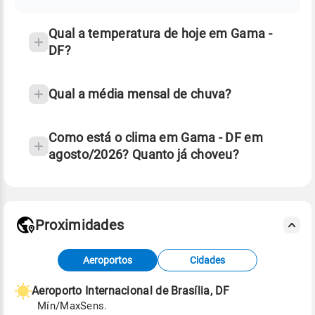
temperatura
Qual a temperatura de hoje em Gama -
DF?
Qual a média mensal de chuva?
Como está o clima em Gama - DF em
agosto/2026? Quanto já choveu?
Fonte: 30 anos de dados de reanálise ERA5.
Proximidades
Fonte: dados combinados de estações
Aeroportos
Cidades
meteorológicas e satélite do Centro de Previsão
de Tempo e Estudos Climáticos (CPTEC).
Aeroporto Internacional de Brasília, DF
Mín/Max
Sens.
Para obter mais informações sobre os dados