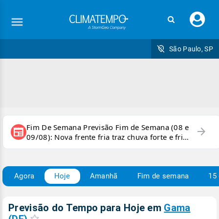
Faç
seu
logi
São Paulo, SP
Fim De Semana Previsão Fim de Semana (08 e
arrow_forward
newspaper
09/08): Nova frente fria traz chuva forte e frio
para áreas do país
Agora
Hoje
Amanhã
Fim de semana
15 
Previsão do Tempo para Hoje
em
Gama