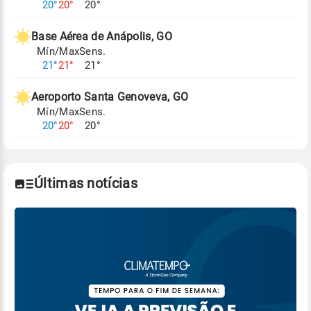
20°
20°
20°
climáticos,
clique aqui.
Base Aérea de Anápolis, GO
Mín/Max
Sens.
21°
21°
21°
Aeroporto Santa Genoveva, GO
Mín/Max
Sens.
20°
20°
20°
Últimas notícias