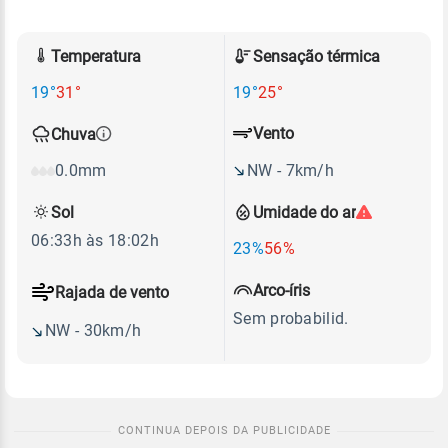
Temperatura
Sensação térmica
19°
31°
19°
25°
Vento
Chuva
NW - 7km/h
0.0mm
Sol
Umidade do ar
06:33h às 18:02h
23%
56%
Arco-íris
Rajada de vento
Sem probabilid.
NW - 30km/h