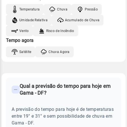
Temperatura
Chuva
Pressão
Umidade Relativa
Acumulado de Chuva
Vento
Risco de Incêndio
Tempo agora
Satélite
Chuva Agora
FAQ
CLIMA,
PREVISÃO
Qual a previsão do tempo para hoje em
-
DO
Gama - DF?
TEMPO
Perguntas
HOJE
E
frequentes
NOTÍCIAS
EM
A previsão do tempo para hoje é de temperaturas
sobre
GAMA
entre 19° e 31° e sem possibilidade de chuva em
-
chuva
DF
Gama - DF.
e