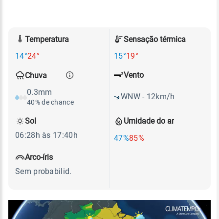
Temperatura
Sensação térmica
14°
24°
15°
19°
Vento
Chuva
0.3mm
WNW - 12km/h
40% de chance
Sol
Umidade do ar
06:28h às 17:40h
47%
85%
Arco-íris
Sem probabilid.