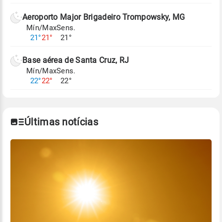
Aeroporto Major Brigadeiro Trompowsky, MG
Mín/Max
Sens.
21°
21°
21°
Base aérea de Santa Cruz, RJ
Mín/Max
Sens.
22°
22°
22°
Últimas notícias