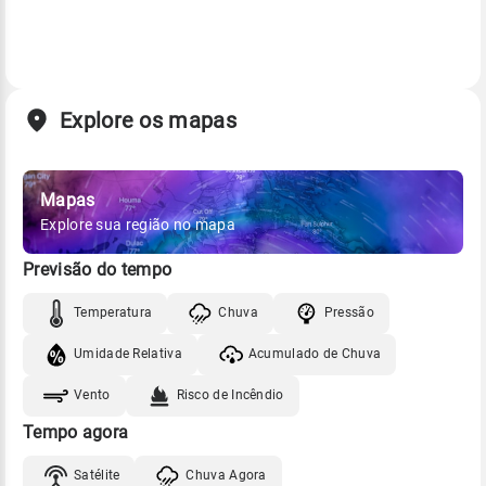
Explore os mapas
Mapas
Explore sua região no mapa
Previsão do tempo
Temperatura
Chuva
Pressão
Umidade Relativa
Acumulado de Chuva
Vento
Risco de Incêndio
Tempo agora
Satélite
Chuva Agora