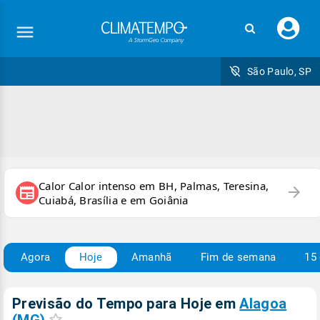
Faç
seu
logi
São Paulo, SP
Calor Calor intenso em BH, Palmas, Teresina,
arrow_forward
newspaper
Cuiabá, Brasília e em Goiânia
Agora
Hoje
Amanhã
Fim de semana
15 
Previsão do Tempo para Hoje
em
Alagoa