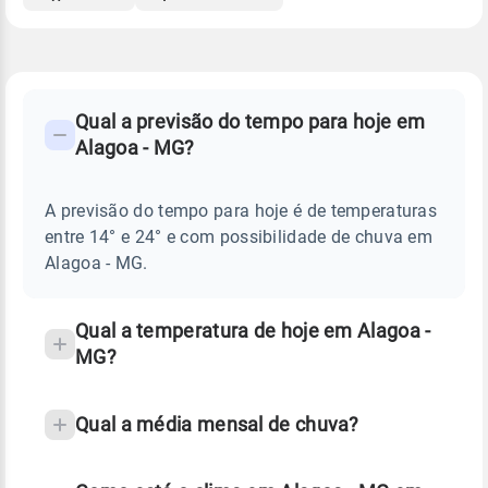
FAQ
CLIMA,
PREVISÃO
Qual a previsão do tempo para hoje em
-
DO
Alagoa - MG?
TEMPO
Perguntas
HOJE
E
frequentes
NOTÍCIAS
EM
A previsão do tempo para hoje é de temperaturas
sobre
ALAGOA
entre 14° e 24° e com possibilidade de chuva em
-
chuva
MG
Alagoa - MG.
e
temperatura
Qual a temperatura de hoje em Alagoa -
MG?
Qual a média mensal de chuva?