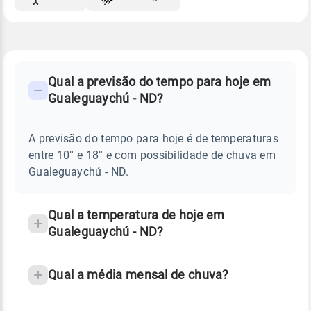
FAQ
CLIMA,
PREVISÃO
Qual a previsão do tempo para hoje em
-
DO
Gualeguaychú - ND?
TEMPO
Perguntas
HOJE
E
frequentes
NOTÍCIAS
EM
A previsão do tempo para hoje é de temperaturas
sobre
GUALEGUAYCHÚ
entre 10° e 18° e com possibilidade de chuva em
-
chuva
ND
Gualeguaychú - ND.
e
temperatura
Qual a temperatura de hoje em
Gualeguaychú - ND?
Qual a média mensal de chuva?