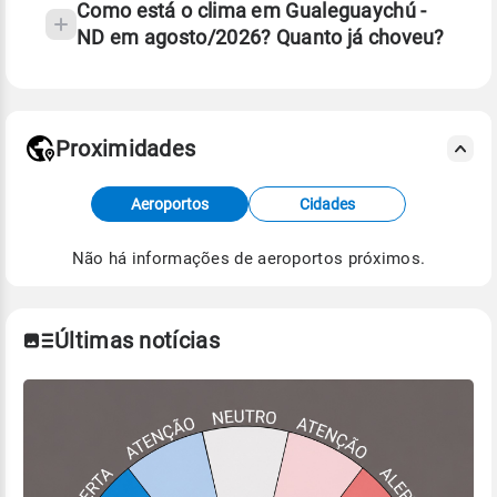
Como está o clima em Gualeguaychú -
ND em agosto/2026? Quanto já choveu?
Fonte: 30 anos de dados de reanálise ERA5.
Proximidades
Fonte: dados combinados de estações
Aeroportos
Cidades
meteorológicas e satélite do Centro de Previsão
de Tempo e Estudos Climáticos (CPTEC).
Não há informações de aeroportos próximos.
Para obter mais informações sobre os dados
climáticos,
clique aqui.
Últimas notícias