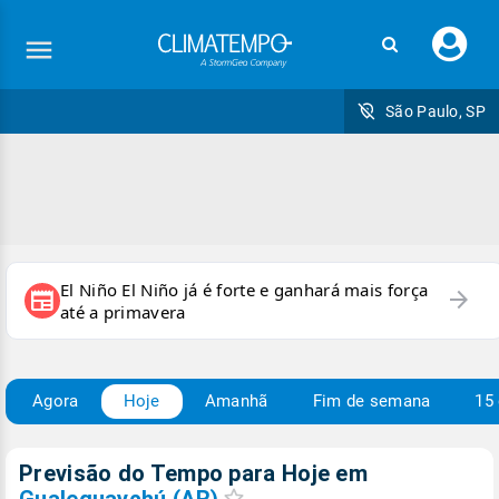
Faç
seu
logi
São Paulo, SP
El Niño El Niño já é forte e ganhará mais força
arrow_forward
newspaper
até a primavera
Agora
Hoje
Amanhã
Fim de semana
15 
Previsão do Tempo para Hoje
em