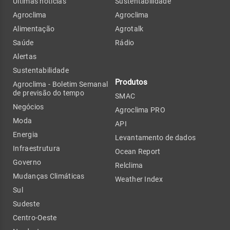
Últimas notícias
Sustentabilidade
Agroclima
Agroclima
Alimentação
Agrotalk
Saúde
Rádio
Alertas
Sustentabilidade
Produtos
Agroclima - Boletim Semanal
de previsão do tempo
SMAC
Negócios
Agroclima PRO
Moda
API
Energia
Levantamento de dados
Infraestrutura
Ocean Report
Governo
Relclima
Mudanças Climáticas
Weather Index
Sul
Sudeste
Centro-Oeste