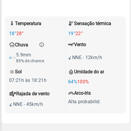
Temperatura
Sensação térmica
18°
28°
19°
22°
Vento
Chuva
5.9mm
NNE - 12km/h
85% de chance
Sol
Umidade do ar
07:21h às 18:21h
64%
100%
Arco-íris
Rajada de vento
Alta probabilid.
NNE - 45km/h