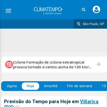
Faç
seu
logi
São Paulo, SP
Ciclone Formação de ciclone extratropical
arrow_forward
newspaper
provoca tornado e ventos acima de 100 km/h
no RS
Agora
Hoje
Amanhã
Fim de semana
15 
Previsão do Tempo para Hoje
em
Villarica