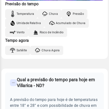
Previsão do tempo
Temperatura
Chuva
Pressão
Umidade Relativa
Acumulado de Chuva
Vento
Risco de Incêndio
Tempo agora
Satélite
Chuva Agora
FAQ
CLIMA,
PREVISÃO
Qual a previsão do tempo para hoje em
-
DO
Villarica - ND?
TEMPO
Perguntas
HOJE
E
frequentes
NOTÍCIAS
EM
A previsão do tempo para hoje é de temperaturas
sobre
VILLARICA
entre 18° e 28° e com possibilidade de chuva em
-
chuva