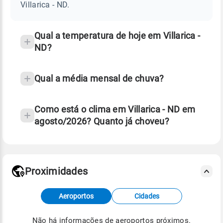
ND
Villarica - ND.
e
temperatura
Qual a temperatura de hoje em Villarica -
ND?
Qual a média mensal de chuva?
Como está o clima em Villarica - ND em
agosto/2026? Quanto já choveu?
Fonte: 30 anos de dados de reanálise ERA5.
Proximidades
Fonte: dados combinados de estações
Aeroportos
Cidades
meteorológicas e satélite do Centro de Previsão
de Tempo e Estudos Climáticos (CPTEC).
Não há informações de aeroportos próximos.