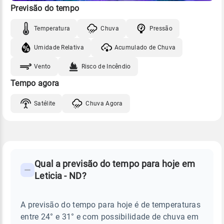
Previsão do tempo
Temperatura
Chuva
Pressão
Umidade Relativa
Acumulado de Chuva
Vento
Risco de Incêndio
Tempo agora
Satélite
Chuva Agora
FAQ
CLIMA,
PREVISÃO
Qual a previsão do tempo para hoje em
-
DO
Leticia - ND?
TEMPO
Perguntas
HOJE
E
frequentes
NOTÍCIAS
EM
A previsão do tempo para hoje é de temperaturas
sobre
LETICIA
entre 24° e 31° e com possibilidade de chuva em
-
chuva