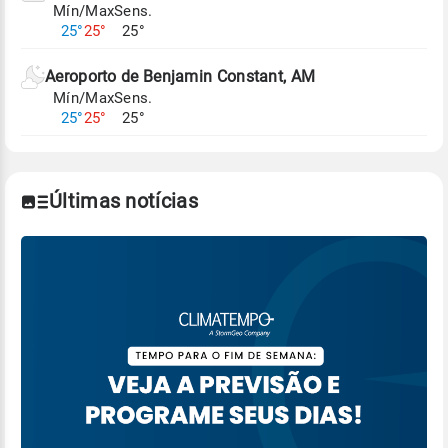
Mín/Max
Sens.
Para obter mais informações sobre os dados
25°
25°
25°
climáticos,
clique aqui.
Aeroporto de Benjamin Constant, AM
Mín/Max
Sens.
25°
25°
25°
Últimas notícias