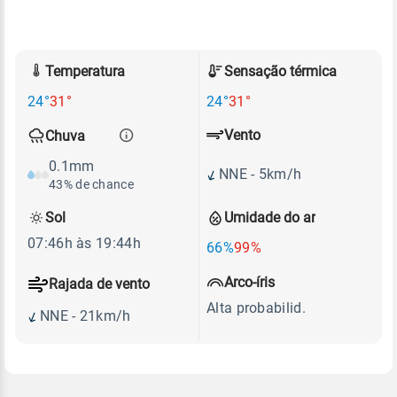
Temperatura
Sensação térmica
24°
31°
24°
31°
Vento
Chuva
0.1mm
NNE - 5km/h
43% de chance
Sol
Umidade do ar
07:46h às 19:44h
66%
99%
Arco-íris
Rajada de vento
Alta probabilid.
NNE - 21km/h