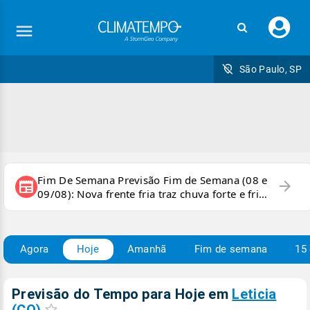
Faç
seu
logi
São Paulo, SP
Fim De Semana Previsão Fim de Semana (08 e
arrow_forward
newspaper
09/08): Nova frente fria traz chuva forte e frio
para áreas do país
Agora
Hoje
Amanhã
Fim de semana
15 
Previsão do Tempo para Hoje
em
Leticia