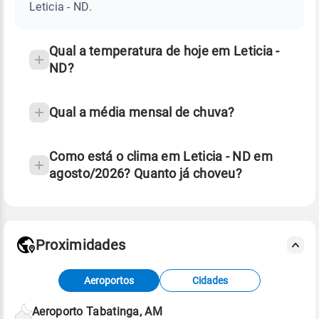
ND
Leticia - ND.
e
temperatura
Qual a temperatura de hoje em Leticia -
ND?
Qual a média mensal de chuva?
Como está o clima em Leticia - ND em
agosto/2026? Quanto já choveu?
Fonte: 30 anos de dados de reanálise ERA5.
Proximidades
Fonte: dados combinados de estações
Aeroportos
Cidades
meteorológicas e satélite do Centro de Previsão
de Tempo e Estudos Climáticos (CPTEC).
Aeroporto Tabatinga, AM