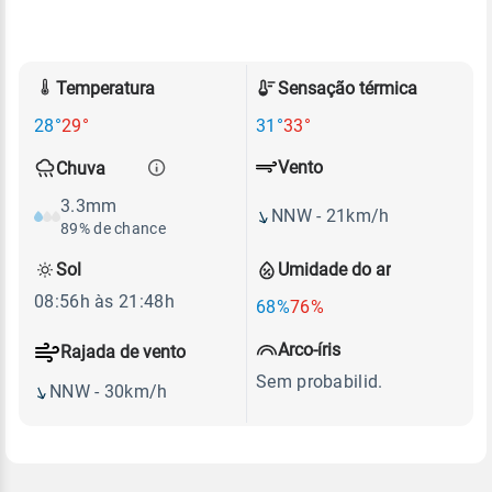
Temperatura
Sensação térmica
28°
29°
31°
33°
Vento
Chuva
3.3mm
NNW - 21km/h
89% de chance
Sol
Umidade do ar
08:56h às 21:48h
68%
76%
Arco-íris
Rajada de vento
Sem probabilid.
NNW - 30km/h