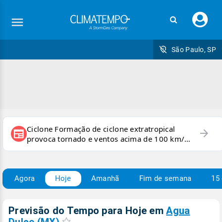
Faç
seu
logi
São Paulo, SP
Ciclone Formação de ciclone extratropical
arrow_forward
newspaper
provoca tornado e ventos acima de 100 km/h
no RS
Agora
Hoje
Amanhã
Fim de semana
15 
Previsão do Tempo para Hoje
em
Agua