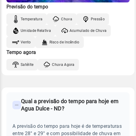
Previsão do tempo
Temperatura
Chuva
Pressão
Umidade Relativa
Acumulado de Chuva
Vento
Risco de Incêndio
Tempo agora
Satélite
Chuva Agora
FAQ
CLIMA,
PREVISÃO
Qual a previsão do tempo para hoje em
-
DO
Agua Dulce - ND?
TEMPO
Perguntas
HOJE
E
frequentes
NOTÍCIAS
EM
A previsão do tempo para hoje é de temperaturas
sobre
AGUA
entre 28° e 29° e com possibilidade de chuva em
DULCE
chuva