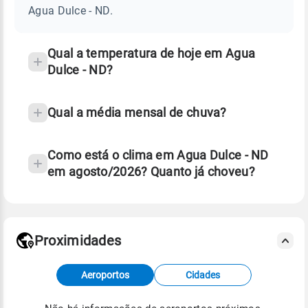
-
Agua Dulce - ND.
ND
e
temperatura
Qual a temperatura de hoje em Agua
Dulce - ND?
Qual a média mensal de chuva?
Como está o clima em Agua Dulce - ND
em agosto/2026? Quanto já choveu?
Fonte: 30 anos de dados de reanálise ERA5.
Proximidades
Fonte: dados combinados de estações
Aeroportos
Cidades
meteorológicas e satélite do Centro de Previsão
de Tempo e Estudos Climáticos (CPTEC).