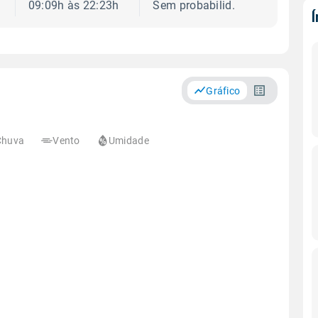
09:09h às 22:23h
Sem probabilid.
Gráfico
Chuva
Vento
Umidade