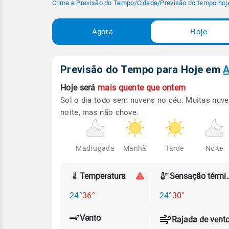
Clima e Previsão do Tempo
/
Cidade
/
Previsão do tempo hoj
Agora
Hoje
Previsão do Tempo para Hoje
em
A
Hoje será
mais quente que ontem
Sol o dia todo sem nuvens no céu. Muitas nuve
noite, mas não chove.
Madrugada
Manhã
Tarde
Noite
Temperatura
Sensação
24°
36°
24°
30°
Vento
Rajada de vent