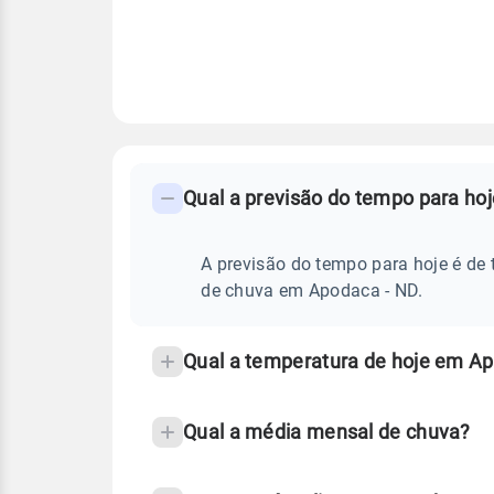
FAQ
CLIMA,
PREVISÃO
Qual a previsão do tempo para ho
-
DO
TEMPO
Perguntas
HOJE
E
frequentes
A previsão do tempo para hoje é de 
NOTÍCIAS
EM
sobre
de chuva em Apodaca - ND.
APODACA
-
chuva
ND
e
Qual a temperatura de hoje em A
temperatura
Qual a média mensal de chuva?