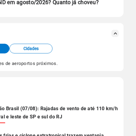
ND em agosto/2026? Quanto já choveu?
se ERA5.
s meteorológicas e satélite do Centro de Previsão
TEC).
Cidades
os dados climáticos,
clique aqui.
es de aeroportos próximos.
ão Brasil (07/08): Rajadas de vento de até 110 km/h
ral e leste de SP e sul do RJ
s frias e ciclone extratropical trazem ventania,