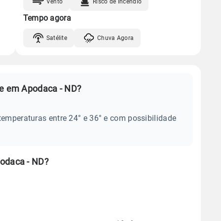
Vento
Risco de Incêndio
Tempo agora
Satélite
Chuva Agora
je em Apodaca - ND?
temperaturas entre 24° e 36° e com possibilidade
podaca - ND?