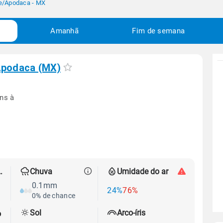
e
/
Apodaca - MX
Amanhã
Fim de semana
podaca (MX)
ns à
 térmica
Chuva
Umidade do ar
0.1mm
24%
76%
0% de chance
Sol
Arco-íris
o