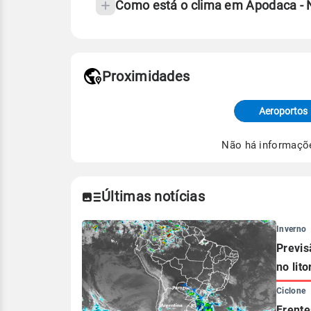
Como está o clima em Apodaca - 
Fonte: 30 anos de dados de reanáli
Proximidades
Fonte: dados combinados de estaçõe
de Tempo e Estudos Climáticos (CP
Aeroportos
Para obter mais informações sobre 
Não há informaçõ
Últimas notícias
Inverno
Previs
no lito
Ciclone
Frente