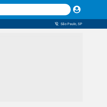
Faça
seu
login
São Paulo, SP