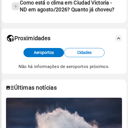
Como está o clima em Ciudad Victoria -
ND em agosto/2026? Quanto já choveu?
Fonte: 30 anos de dados de reanálise ERA5.
Proximidades
Fonte: dados combinados de estações
Aeroportos
Cidades
meteorológicas e satélite do Centro de Previsão
de Tempo e Estudos Climáticos (CPTEC).
Não há informações de aeroportos próximos.
Para obter mais informações sobre os dados
climáticos,
clique aqui.
Últimas notícias