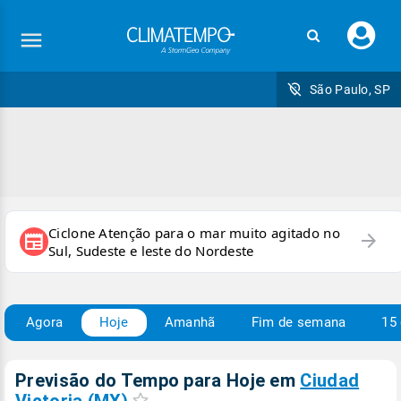
Faç
seu
logi
São Paulo, SP
Ciclone Atenção para o mar muito agitado no
arrow_forward
newspaper
Sul, Sudeste e leste do Nordeste
Agora
Hoje
Amanhã
Fim de semana
15 
Previsão do Tempo para Hoje
em
Ciudad