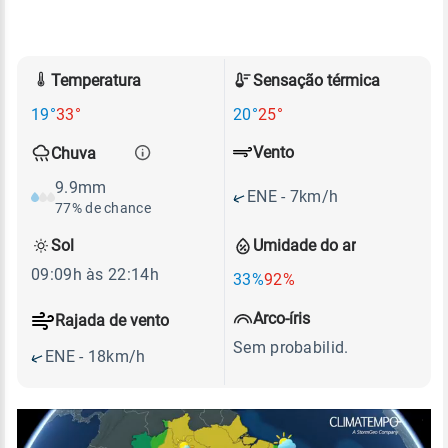
Temperatura
Sensação térmica
19°
33°
20°
25°
Vento
Chuva
9.9mm
ENE - 7km/h
77% de chance
Sol
Umidade do ar
09:09h às 22:14h
33%
92%
Arco-íris
Rajada de vento
Sem probabilid.
ENE - 18km/h