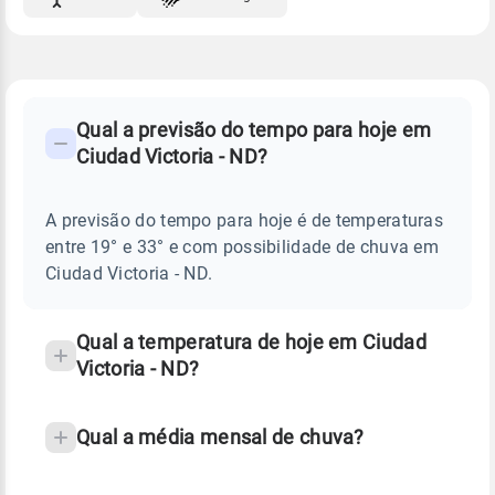
FAQ
CLIMA,
PREVISÃO
Qual a previsão do tempo para hoje em
-
DO
Ciudad Victoria - ND?
TEMPO
Perguntas
HOJE
E
frequentes
NOTÍCIAS
EM
A previsão do tempo para hoje é de temperaturas
sobre
CIUDAD
entre 19° e 33° e com possibilidade de chuva em
VICTORIA
chuva
-
Ciudad Victoria - ND.
ND
e
temperatura
Qual a temperatura de hoje em Ciudad
Victoria - ND?
Qual a média mensal de chuva?