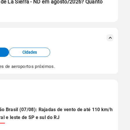
 de La Sierra - ND em agosto/2026? Quanto
se ERA5.
s meteorológicas e satélite do Centro de Previsão
TEC).
Cidades
os dados climáticos,
clique aqui.
es de aeroportos próximos.
ão Brasil (07/08): Rajadas de vento de até 110 km/h
ral e leste de SP e sul do RJ