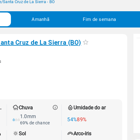
e
/
Santa Cruz de La Sierra - BO
Amanhã
Fim de semana
anta Cruz de La Sierra (BO)
s
 térmica
Chuva
Umidade do ar
1.0mm
54%
89%
69% de chance
Sol
Arco-íris
o