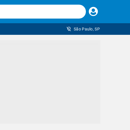
Faça
seu
login
São Paulo, SP