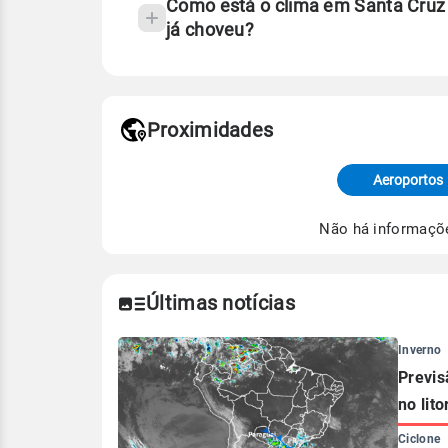
Como está o clima em Santa Cruz
já choveu?
Fonte: 30 anos de dados de reanáli
Proximidades
Fonte: dados combinados de estaçõe
de Tempo e Estudos Climáticos (CP
Aeroportos
Para obter mais informações sobre 
Não há informaçõ
Últimas notícias
Inverno
Previs
no lito
Ciclone