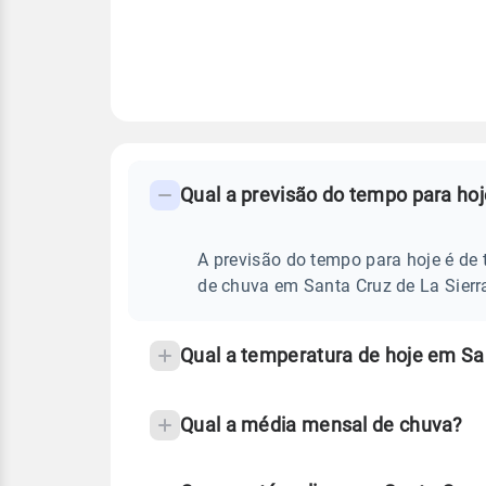
FAQ
CLIMA,
PREVISÃO
Qual a previsão do tempo para hoj
-
DO
TEMPO
Perguntas
HOJE
E
frequentes
A previsão do tempo para hoje é de 
NOTÍCIAS
EM
sobre
de chuva em Santa Cruz de La Sierra
SANTA
CRUZ
chuva
DE
LA
e
Qual a temperatura de hoje em San
SIERRA
temperatura
-
ND
Qual a média mensal de chuva?