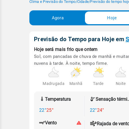
Clima e Previsão do Tempo
/
Cidade
/
Previsão do tempo hoj
Agora
Hoje
Previsão do Tempo para Hoje
em
S
Hoje será
mais frio que ontem
Sol, com pancadas de chuva de manhã e muita
nuvens à tarde. À noite, tempo firme.
Madrugada
Manhã
Tarde
Noite
Temperatura
Sensação
22°
25°
22°
24°
Vento
Rajada de vent