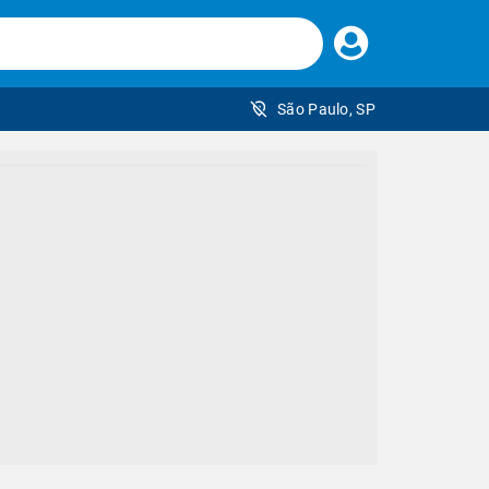
Faça
seu
login
São Paulo, SP