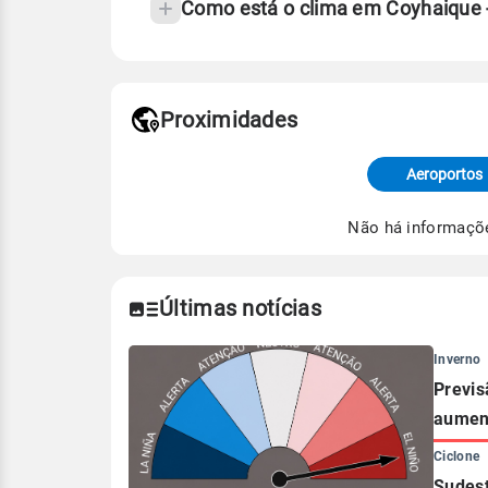
Como está o clima em Coyhaique 
Fonte: 30 anos de dados de reanáli
Proximidades
Fonte: dados combinados de estaçõe
de Tempo e Estudos Climáticos (CP
Aeroportos
Para obter mais informações sobre 
Não há informaçõ
Últimas notícias
Inverno
Previs
aument
Ciclone
Sudest