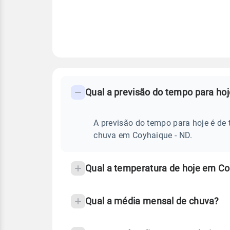
FAQ
CLIMA,
PREVISÃO
Qual a previsão do tempo para ho
-
DO
TEMPO
Perguntas
HOJE
E
frequentes
A previsão do tempo para hoje é de 
NOTÍCIAS
EM
sobre
chuva em Coyhaique - ND.
COYHAIQUE
-
chuva
ND
e
Qual a temperatura de hoje em Co
temperatura
Qual a média mensal de chuva?