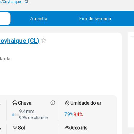
e
/
Coyhaique - CL
Amanhã
Fim de semana
oyhaique (CL)
tarde.
 térmica
Chuva
Umidade do ar
9.4mm
79%
94%
99% de chance
Sol
Arco-íris
o