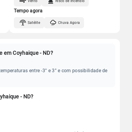
Vento
Risco de Incêndio
Tempo agora
Satélite
Chuva Agora
je em Coyhaique - ND?
temperaturas entre -3° e 3° e com possibilidade de
yhaique - ND?