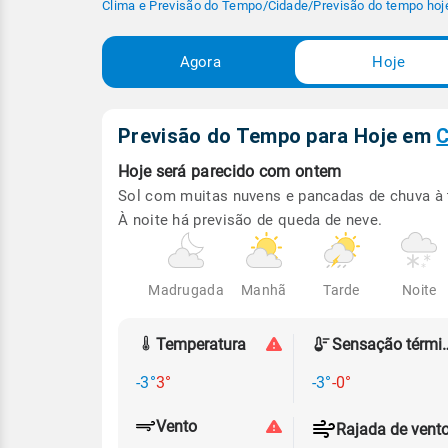
Clima e Previsão do Tempo
/
Cidade
/
Previsão do tempo hoj
Agora
Hoje
Previsão do Tempo para Hoje
em
C
Hoje será
parecido com ontem
Sol com muitas nuvens e pancadas de chuva à 
À noite há previsão de queda de neve.
Madrugada
Manhã
Tarde
Noite
Temperatura
Sensação
-3°
3°
-3°
-0°
Vento
Rajada de vent