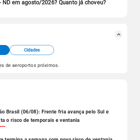
- ND em agosto/2026? Quanto já choveu?
se ERA5.
s meteorológicas e satélite do Centro de Previsão
TEC).
Cidades
os dados climáticos,
clique aqui.
es de aeroportos próximos.
ão Brasil (06/08): Frente fria avança pelo Sul e
a o risco de temporais e ventania
e termina a semana com novo risco de ventania