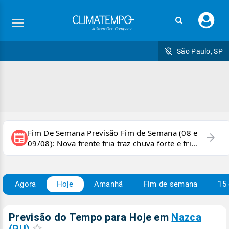
Faç
seu
logi
São Paulo, SP
Fim De Semana Previsão Fim de Semana (08 e
arrow_forward
newspaper
09/08): Nova frente fria traz chuva forte e frio
para áreas do país
Agora
Hoje
Amanhã
Fim de semana
15 
Previsão do Tempo para Hoje
em
Nazca