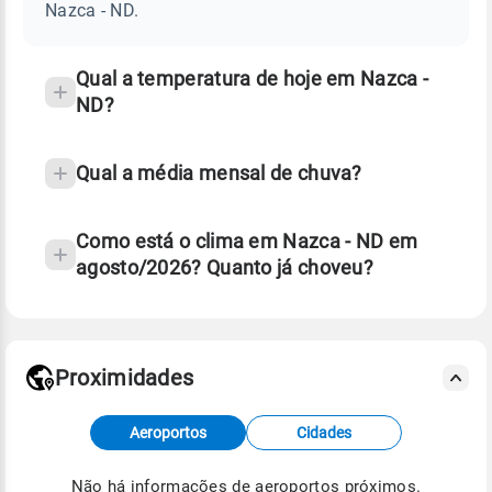
ND
Nazca - ND.
e
temperatura
Qual a temperatura de hoje em Nazca -
ND?
Qual a média mensal de chuva?
Como está o clima em Nazca - ND em
agosto/2026? Quanto já choveu?
Fonte: 30 anos de dados de reanálise ERA5.
Proximidades
Fonte: dados combinados de estações
Aeroportos
Cidades
meteorológicas e satélite do Centro de Previsão
de Tempo e Estudos Climáticos (CPTEC).
Não há informações de aeroportos próximos.