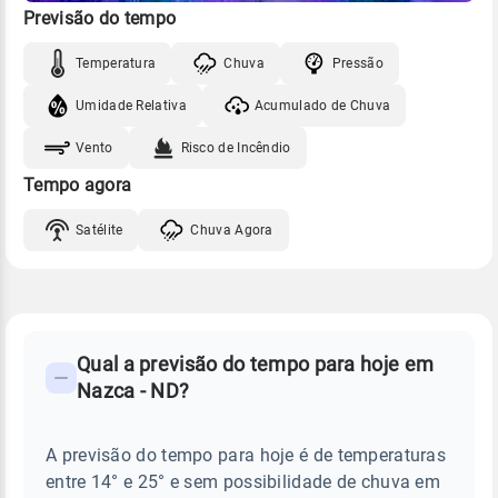
Previsão do tempo
Temperatura
Chuva
Pressão
Umidade Relativa
Acumulado de Chuva
Vento
Risco de Incêndio
Tempo agora
Satélite
Chuva Agora
FAQ
CLIMA,
PREVISÃO
Qual a previsão do tempo para hoje em
-
DO
Nazca - ND?
TEMPO
Perguntas
HOJE
E
frequentes
NOTÍCIAS
EM
A previsão do tempo para hoje é de temperaturas
sobre
NAZCA
entre 14° e 25° e sem possibilidade de chuva em
-
chuva