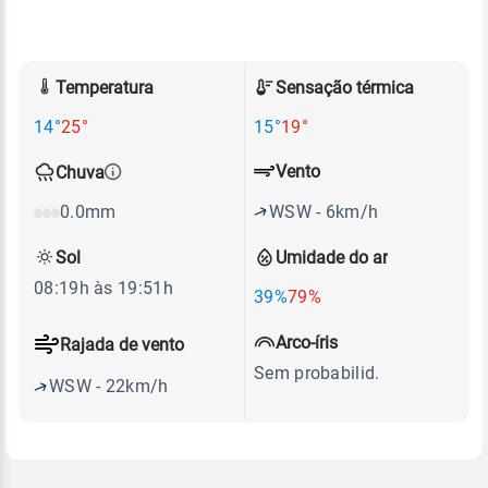
Temperatura
Sensação térmica
14°
25°
15°
19°
Vento
Chuva
WSW - 6km/h
0.0mm
Sol
Umidade do ar
08:19h às 19:51h
39%
79%
Arco-íris
Rajada de vento
Sem probabilid.
WSW - 22km/h