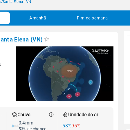
e
/
Santa Elena - VN
Amanhã
Fim de semana
anta Elena (VN)
s
 térmica
Chuva
Umidade do ar
0.4mm
58%
95%
53% de chance