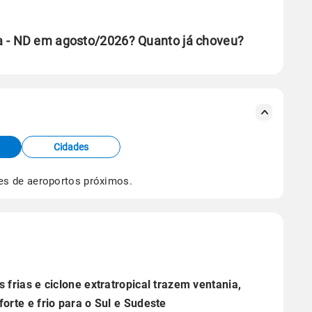
a - ND em agosto/2026? Quanto já choveu?
se ERA5.
s meteorológicas e satélite do Centro de Previsão
TEC).
Cidades
os dados climáticos,
clique aqui.
es de aeroportos próximos.
s frias e ciclone extratropical trazem ventania,
forte e frio para o Sul e Sudeste