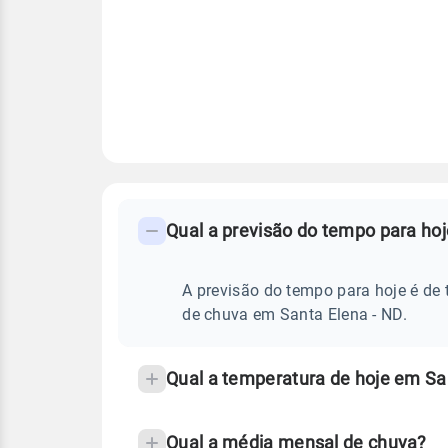
FAQ
CLIMA,
PREVISÃO
Qual a previsão do tempo para ho
-
DO
TEMPO
Perguntas
HOJE
E
frequentes
A previsão do tempo para hoje é de 
NOTÍCIAS
EM
sobre
de chuva em Santa Elena - ND.
SANTA
ELENA
chuva
-
ND
e
Qual a temperatura de hoje em Sa
temperatura
Qual a média mensal de chuva?