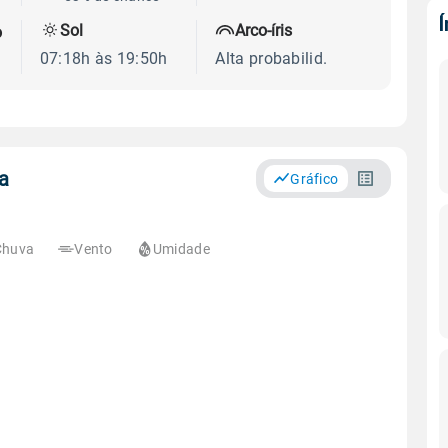
Sol
Arco-íris
o
07:18h às 19:50h
Alta probabilid.
a
Gráfico
Chuva
Vento
Umidade