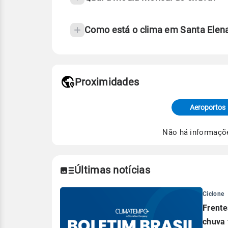
Como está o clima em Santa Elen
Fonte: 30 anos de dados de reanáli
Proximidades
Fonte: dados combinados de estaçõe
de Tempo e Estudos Climáticos (CP
Aeroportos
Para obter mais informações sobre 
Não há informaçõ
Últimas notícias
Ciclone
Frente
chuva 