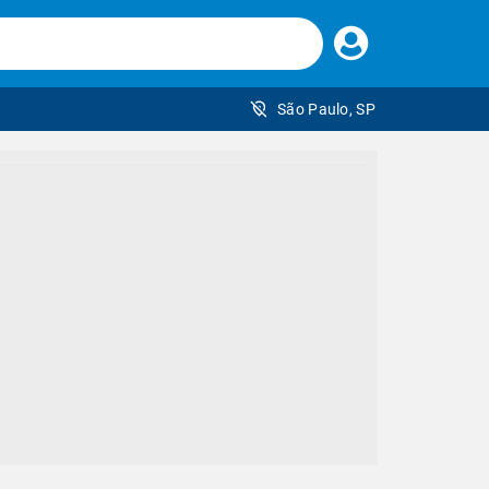
Faça
seu
login
São Paulo, SP