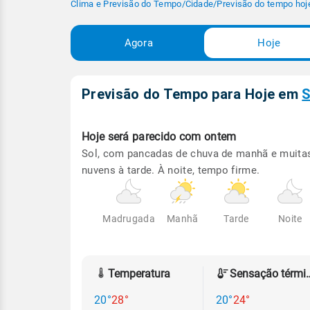
Clima e Previsão do Tempo
/
Cidade
/
Previsão do tempo hoj
Agora
Hoje
Previsão do Tempo para Hoje
em
S
Hoje será
parecido com ontem
Sol, com pancadas de chuva de manhã e muita
nuvens à tarde. À noite, tempo firme.
Madrugada
Manhã
Tarde
Noite
Temperatura
Sensação
20°
28°
20°
24°