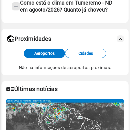
Como está o clima em Tumeremo - ND
em agosto/2026? Quanto já choveu?
Fonte: 30 anos de dados de reanálise ERA5.
Proximidades
Fonte: dados combinados de estações
Aeroportos
Cidades
meteorológicas e satélite do Centro de Previsão
de Tempo e Estudos Climáticos (CPTEC).
Não há informações de aeroportos próximos.
Para obter mais informações sobre os dados
climáticos,
clique aqui.
Últimas notícias