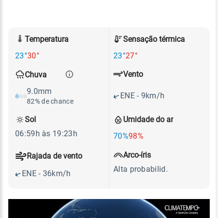
Temperatura
Sensação térmica
23°
30°
23°
27°
Vento
Chuva
9.0mm
ENE - 9km/h
82% de chance
Sol
Umidade do ar
06:59h às 19:23h
70%
98%
Arco-íris
Rajada de vento
Alta probabilid.
ENE - 36km/h