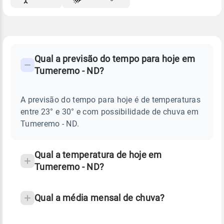
FAQ
CLIMA,
PREVISÃO
Qual a previsão do tempo para hoje em
-
DO
Tumeremo - ND?
TEMPO
Perguntas
HOJE
E
frequentes
NOTÍCIAS
EM
A previsão do tempo para hoje é de temperaturas
sobre
TUMEREMO
entre 23° e 30° e com possibilidade de chuva em
-
chuva
ND
Tumeremo - ND.
e
temperatura
Qual a temperatura de hoje em
Tumeremo - ND?
Qual a média mensal de chuva?