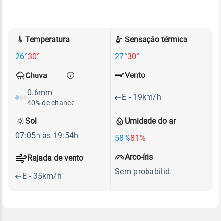
Temperatura
Sensação térmica
26°
30°
27°
30°
Vento
Chuva
0.6mm
E - 19km/h
40% de chance
Sol
Umidade do ar
07:05h às 19:54h
58%
81%
Arco-íris
Rajada de vento
Sem probabilid.
E - 35km/h