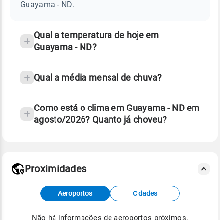
ND
Guayama - ND.
e
temperatura
Qual a temperatura de hoje em
Guayama - ND?
Qual a média mensal de chuva?
Como está o clima em Guayama - ND em
agosto/2026? Quanto já choveu?
Fonte: 30 anos de dados de reanálise ERA5.
Proximidades
Fonte: dados combinados de estações
Aeroportos
Cidades
meteorológicas e satélite do Centro de Previsão
de Tempo e Estudos Climáticos (CPTEC).
Não há informações de aeroportos próximos.