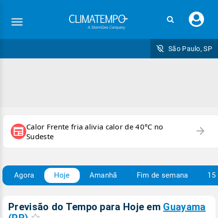
Faç
seu
logi
São Paulo, SP
Calor Frente fria alivia calor de 40°C no
arrow_forward
newspaper
Sudeste
Agora
Hoje
Amanhã
Fim de semana
15 
Previsão do Tempo para Hoje
em
Guayama