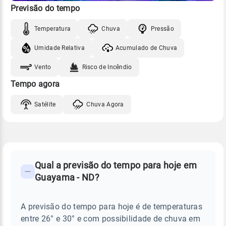
Previsão do tempo
Temperatura
Chuva
Pressão
Umidade Relativa
Acumulado de Chuva
Vento
Risco de Incêndio
Tempo agora
Satélite
Chuva Agora
FAQ
CLIMA,
PREVISÃO
Qual a previsão do tempo para hoje em
-
DO
Guayama - ND?
TEMPO
Perguntas
HOJE
E
frequentes
NOTÍCIAS
EM
A previsão do tempo para hoje é de temperaturas
sobre
GUAYAMA
entre 26° e 30° e com possibilidade de chuva em
-
chuva