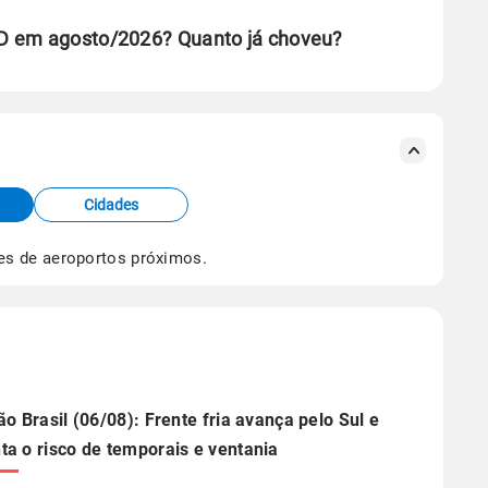
D em agosto/2026? Quanto já choveu?
se ERA5.
s meteorológicas e satélite do Centro de Previsão
TEC).
Cidades
os dados climáticos,
clique aqui.
es de aeroportos próximos.
ão Brasil (06/08): Frente fria avança pelo Sul e
a o risco de temporais e ventania