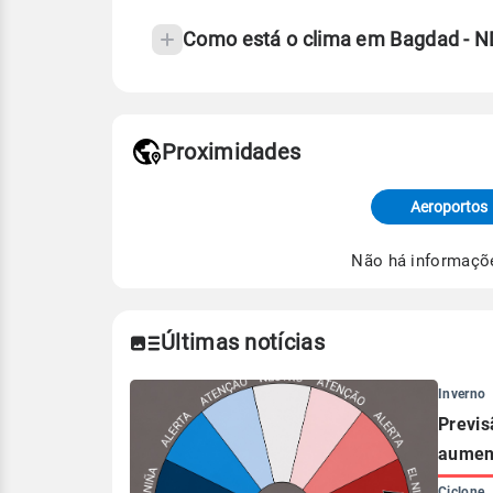
Como está o clima em Bagdad - N
Fonte: 30 anos de dados de reanáli
Proximidades
Fonte: dados combinados de estaçõe
de Tempo e Estudos Climáticos (CP
Aeroportos
Para obter mais informações sobre 
Não há informaçõ
Últimas notícias
Inverno
Previs
aument
Ciclone