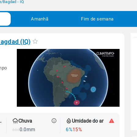
e
/
Bagdad - IQ
Amanhã
Fim de semana
agdad (IQ)
empo
 térmica
Chuva
Umidade do ar
0.0mm
6%
15%