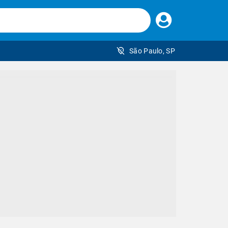
Faça
seu
login
São Paulo, SP