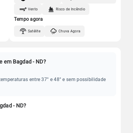
Vento
Risco de Incêndio
Tempo agora
Satélite
Chuva Agora
je em Bagdad - ND?
temperaturas entre 37° e 48° e sem possibilidade
agdad - ND?