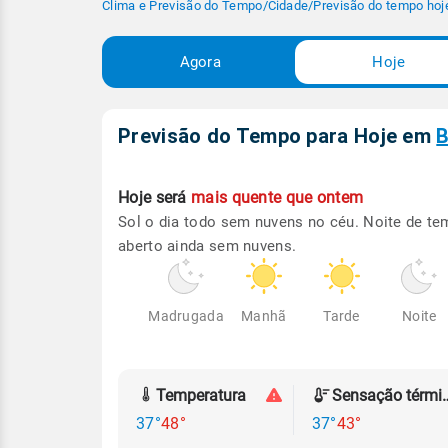
Clima e Previsão do Tempo
/
Cidade
/
Previsão do tempo hoj
Agora
Hoje
Previsão do Tempo para Hoje
em
B
Hoje será
mais quente que ontem
Sol o dia todo sem nuvens no céu. Noite de t
aberto ainda sem nuvens.
Madrugada
Manhã
Tarde
Noite
Temperatura
Sensação
37°
48°
37°
43°