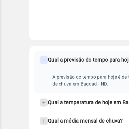
FAQ
CLIMA,
PREVISÃO
Qual a previsão do tempo para ho
-
DO
TEMPO
Perguntas
HOJE
E
frequentes
A previsão do tempo para hoje é de 
NOTÍCIAS
EM
sobre
de chuva em Bagdad - ND.
BAGDAD
-
chuva
ND
e
Qual a temperatura de hoje em B
temperatura
Qual a média mensal de chuva?