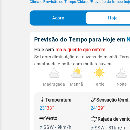
Clima e Previsão do Tempo
/
Cidade
/
Previsão do tempo hoj
Agora
Hoje
Previsão do Tempo para Hoje
em
N
Hoje será
mais quente que ontem
Sol com diminuição de nuvens de manhã. Tard
ensolarada e noite com muitas nuvens.
Madrugada
Manhã
Tarde
Noite
Temperatura
Sensação
23°
33°
24°
29°
Vento
Rajada de vent
SSW - 9km/h
SSW - 31km/h