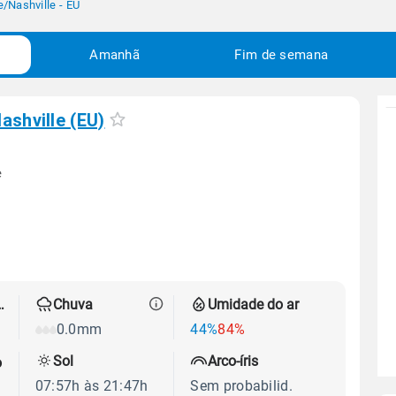
e
/
Nashville - EU
Amanhã
Fim de semana
ashville (EU)
e
 térmica
Chuva
Umidade do ar
0.0mm
44%
84%
Sol
Arco-íris
o
07:57h às 21:47h
Sem probabilid.