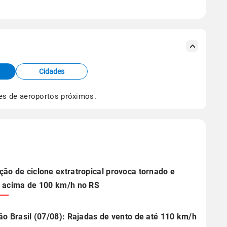
se ERA5.
s meteorológicas e satélite do Centro de Previsão
TEC).
Cidades
os dados climáticos,
clique aqui.
es de aeroportos próximos.
ão de ciclone extratropical provoca tornado e
 acima de 100 km/h no RS
ão Brasil (07/08): Rajadas de vento de até 110 km/h