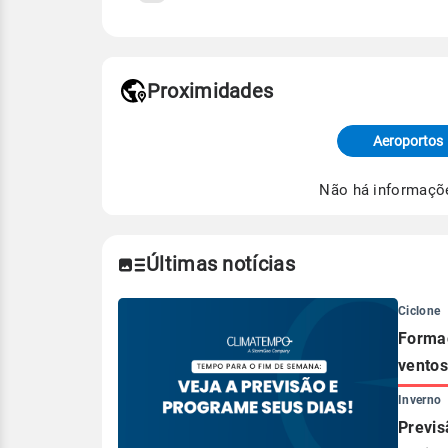
Fonte: 30 anos de dados de reanáli
Proximidades
Fonte: dados combinados de estaçõe
de Tempo e Estudos Climáticos (CP
Aeroportos
Para obter mais informações sobre 
Não há informaçõ
Últimas notícias
Ciclone
Formaç
ventos
Inverno
Previs