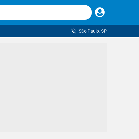
Faça
seu
login
São Paulo, SP