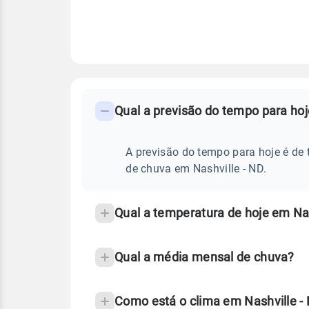
FAQ
CLIMA,
PREVISÃO
Qual a previsão do tempo para hoj
-
DO
TEMPO
Perguntas
HOJE
E
frequentes
A previsão do tempo para hoje é de 
NOTÍCIAS
EM
sobre
de chuva em Nashville - ND.
NASHVILLE
-
chuva
ND
e
Qual a temperatura de hoje em Nas
temperatura
Qual a média mensal de chuva?
Como está o clima em Nashville 