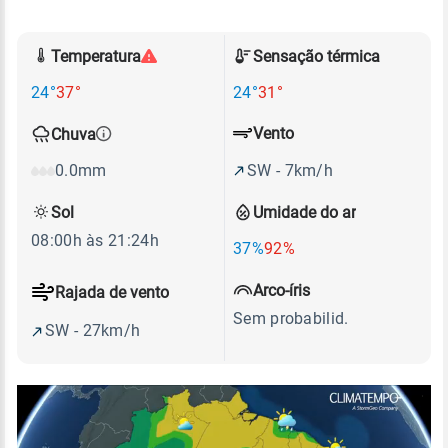
Temperatura
Sensação térmica
24°
37°
24°
31°
Vento
Chuva
SW - 7km/h
0.0mm
Sol
Umidade do ar
08:00h às 21:24h
37%
92%
Arco-íris
Rajada de vento
Sem probabilid.
SW - 27km/h