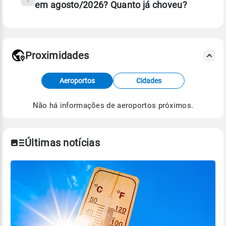
em agosto/2026? Quanto já choveu?
Fonte: 30 anos de dados de reanálise ERA5.
Proximidades
Fonte: dados combinados de estações
Aeroportos
Cidades
meteorológicas e satélite do Centro de Previsão
de Tempo e Estudos Climáticos (CPTEC).
Não há informações de aeroportos próximos.
Para obter mais informações sobre os dados
climáticos,
clique aqui.
Últimas notícias