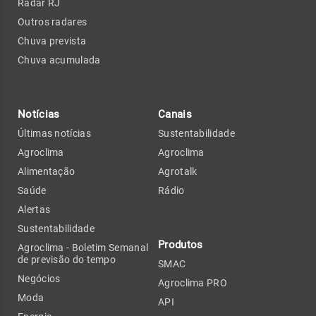
Radar RJ
Outros radares
Chuva prevista
Chuva acumulada
Notícias
Canais
Últimas notícias
Sustentabilidade
Agroclima
Agroclima
Alimentação
Agrotalk
Saúde
Rádio
Alertas
Sustentabilidade
Produtos
Agroclima - Boletim Semanal
de previsão do tempo
SMAC
Negócios
Agroclima PRO
Moda
API