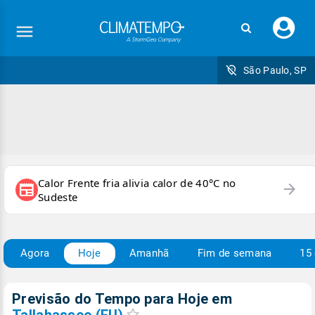
Faç
seu
logi
São Paulo, SP
Calor Frente fria alivia calor de 40°C no
arrow_forward
newspaper
Sudeste
Agora
Hoje
Amanhã
Fim de semana
15 
Previsão do Tempo para Hoje
em