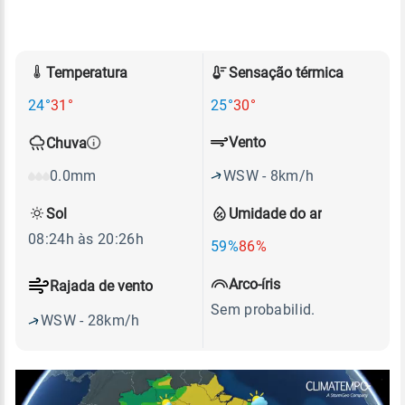
Temperatura
Sensação térmica
24°
31°
25°
30°
Vento
Chuva
WSW - 8km/h
0.0mm
Sol
Umidade do ar
08:24h às 20:26h
59%
86%
Arco-íris
Rajada de vento
Sem probabilid.
WSW - 28km/h