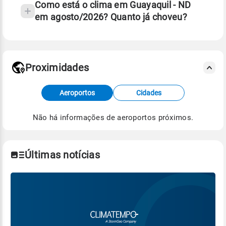
Como está o clima em Guayaquil - ND
em agosto/2026? Quanto já choveu?
Fonte: 30 anos de dados de reanálise ERA5.
Proximidades
Fonte: dados combinados de estações
Aeroportos
Cidades
meteorológicas e satélite do Centro de Previsão
de Tempo e Estudos Climáticos (CPTEC).
Não há informações de aeroportos próximos.
Para obter mais informações sobre os dados
climáticos,
clique aqui.
Últimas notícias