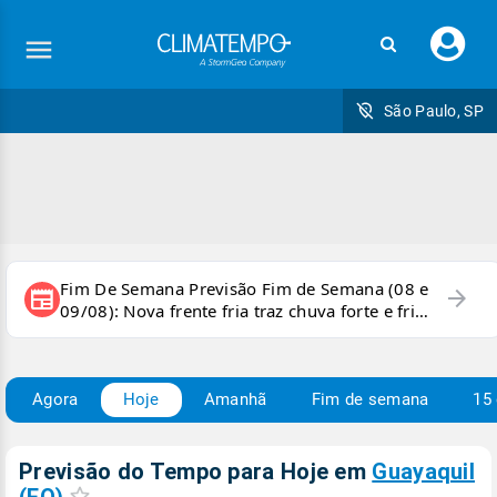
Faç
seu
logi
São Paulo, SP
Fim De Semana Previsão Fim de Semana (08 e
arrow_forward
newspaper
09/08): Nova frente fria traz chuva forte e frio
para áreas do país
Agora
Hoje
Amanhã
Fim de semana
15 
Previsão do Tempo para Hoje
em
Guayaquil