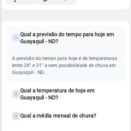
FAQ
CLIMA,
PREVISÃO
Qual a previsão do tempo para hoje em
-
DO
Guayaquil - ND?
TEMPO
Perguntas
HOJE
E
frequentes
NOTÍCIAS
EM
A previsão do tempo para hoje é de temperaturas
sobre
GUAYAQUIL
entre 24° e 31° e sem possibilidade de chuva em
-
chuva
ND
Guayaquil - ND.
e
temperatura
Qual a temperatura de hoje em
Guayaquil - ND?
Qual a média mensal de chuva?