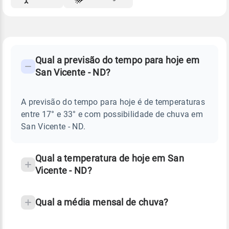
FAQ
CLIMA,
PREVISÃO
Qual a previsão do tempo para hoje em
-
DO
San Vicente - ND?
TEMPO
Perguntas
HOJE
E
frequentes
NOTÍCIAS
EM
A previsão do tempo para hoje é de temperaturas
sobre
SAN
entre 17° e 33° e com possibilidade de chuva em
VICENTE
chuva
-
San Vicente - ND.
ND
e
temperatura
Qual a temperatura de hoje em San
Vicente - ND?
Qual a média mensal de chuva?