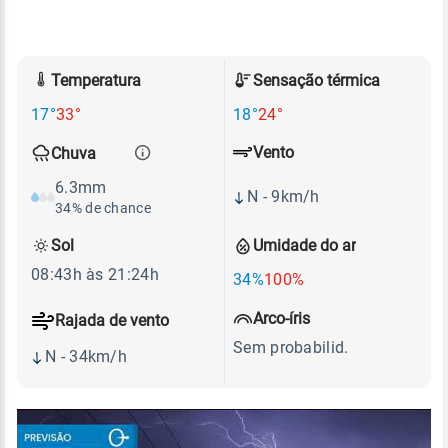
Temperatura
Sensação térmica
17°
33°
18°
24°
Vento
Chuva
6.3mm
N - 9km/h
34% de chance
Sol
Umidade do ar
08:43h às 21:24h
34%
100%
Arco-íris
Rajada de vento
Sem probabilid.
N - 34km/h