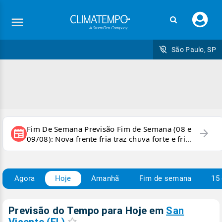
Faç
seu
logi
São Paulo, SP
Fim De Semana Previsão Fim de Semana (08 e
arrow_forward
newspaper
09/08): Nova frente fria traz chuva forte e frio
para áreas do país
Agora
Hoje
Amanhã
Fim de semana
15 
Previsão do Tempo para Hoje
em
San