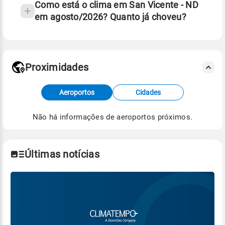
Como está o clima em San Vicente - ND
em agosto/2026? Quanto já choveu?
Fonte: 30 anos de dados de reanálise ERA5.
Proximidades
Fonte: dados combinados de estações
Aeroportos
Cidades
meteorológicas e satélite do Centro de Previsão
de Tempo e Estudos Climáticos (CPTEC).
Não há informações de aeroportos próximos.
Para obter mais informações sobre os dados
climáticos,
clique aqui.
Últimas notícias