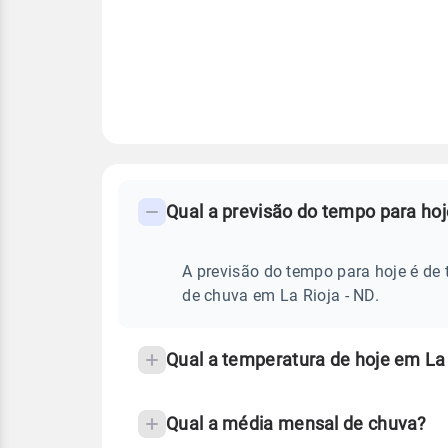
FAQ
CLIMA,
PREVISÃO
Qual a previsão do tempo para hoj
-
DO
TEMPO
Perguntas
HOJE
E
frequentes
A previsão do tempo para hoje é de 
NOTÍCIAS
EM
sobre
de chuva em La Rioja - ND.
LA
RIOJA
chuva
-
ND
e
Qual a temperatura de hoje em La 
temperatura
Qual a média mensal de chuva?