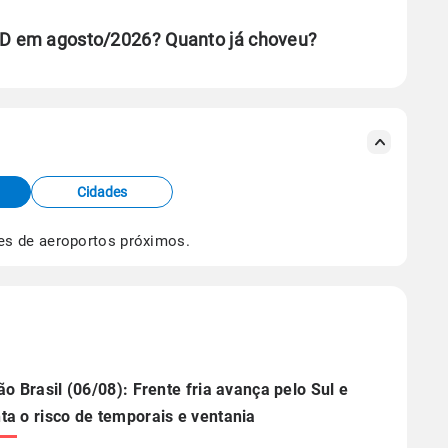
 ND em agosto/2026? Quanto já choveu?
se ERA5.
s meteorológicas e satélite do Centro de Previsão
TEC).
Cidades
os dados climáticos,
clique aqui.
es de aeroportos próximos.
ão Brasil (06/08): Frente fria avança pelo Sul e
a o risco de temporais e ventania