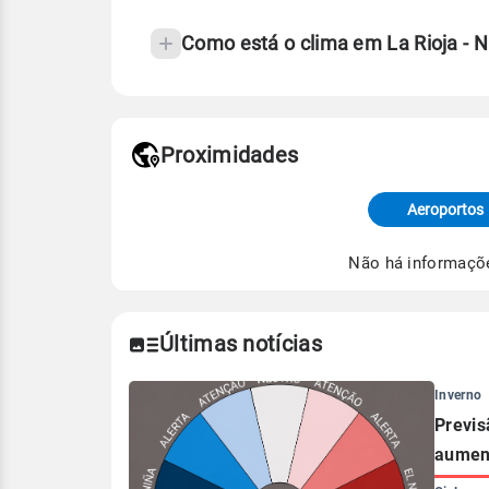
Como está o clima em La Rioja -
Fonte: 30 anos de dados de reanáli
Proximidades
Fonte: dados combinados de estaçõe
de Tempo e Estudos Climáticos (CP
Aeroportos
Para obter mais informações sobre 
Não há informaçõ
Últimas notícias
Inverno
Previs
aument