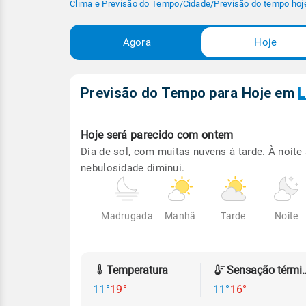
Clima e Previsão do Tempo
/
Cidade
/
Previsão do tempo hoj
Agora
Hoje
Previsão do Tempo para Hoje
em
L
Hoje será
parecido com ontem
Dia de sol, com muitas nuvens à tarde. À noite
nebulosidade diminui.
Madrugada
Manhã
Tarde
Noite
Temperatura
Sensação
11°
19°
11°
16°