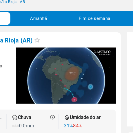
e
/
La Rioja - AR
Amanhã
Fim de semana
a Rioja (AR)
 a
 térmica
Chuva
Umidade do ar
0.0mm
31%
84%