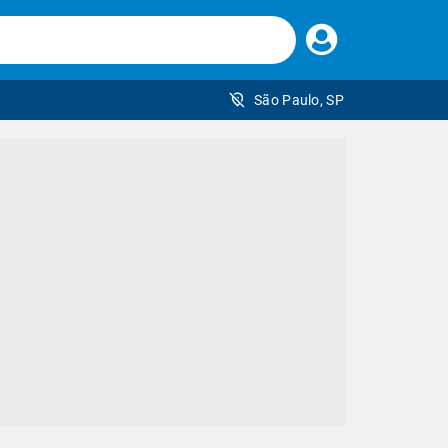
Faça
seu
login
São Paulo, SP