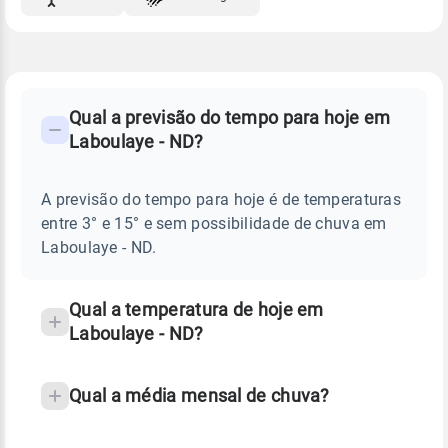
FAQ
CLIMA,
PREVISÃO
Qual a previsão do tempo para hoje em
-
DO
Laboulaye - ND?
TEMPO
Perguntas
HOJE
E
frequentes
NOTÍCIAS
EM
A previsão do tempo para hoje é de temperaturas
sobre
LABOULAYE
entre 3° e 15° e sem possibilidade de chuva em
-
chuva
ND
Laboulaye - ND.
e
temperatura
Qual a temperatura de hoje em
Laboulaye - ND?
Qual a média mensal de chuva?