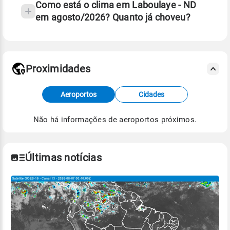
Como está o clima em Laboulaye - ND
em agosto/2026? Quanto já choveu?
Fonte: 30 anos de dados de reanálise ERA5.
Proximidades
Fonte: dados combinados de estações
Aeroportos
Cidades
meteorológicas e satélite do Centro de Previsão
de Tempo e Estudos Climáticos (CPTEC).
Não há informações de aeroportos próximos.
Para obter mais informações sobre os dados
climáticos,
clique aqui.
Últimas notícias