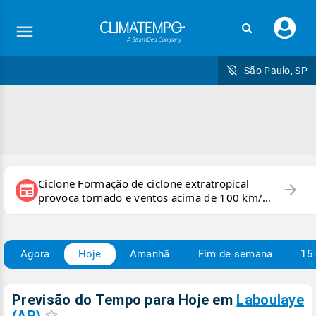
Faç
seu
logi
São Paulo, SP
Ciclone Formação de ciclone extratropical
arrow_forward
newspaper
provoca tornado e ventos acima de 100 km/h
no RS
Agora
Hoje
Amanhã
Fim de semana
15 
Previsão do Tempo para Hoje
em
Laboulaye