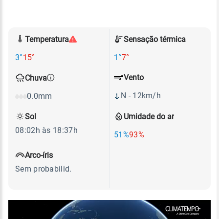
Temperatura
Sensação térmica
3°
15°
1°
7°
Vento
Chuva
N - 12km/h
0.0mm
Sol
Umidade do ar
08:02h às 18:37h
51%
93%
Arco-íris
Sem probabilid.