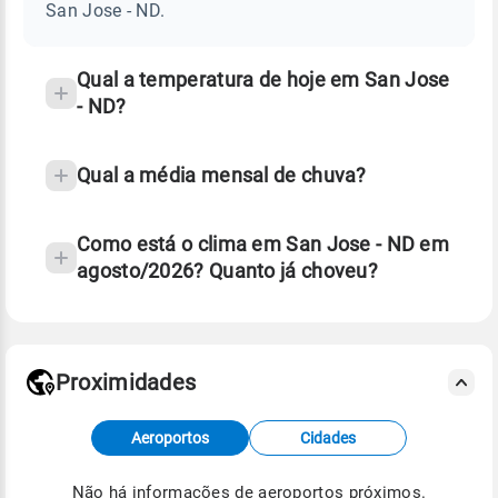
-
San Jose - ND.
ND
e
temperatura
Qual a temperatura de hoje em San Jose
- ND?
Qual a média mensal de chuva?
Como está o clima em San Jose - ND em
agosto/2026? Quanto já choveu?
Fonte: 30 anos de dados de reanálise ERA5.
Proximidades
Fonte: dados combinados de estações
Aeroportos
Cidades
meteorológicas e satélite do Centro de Previsão
de Tempo e Estudos Climáticos (CPTEC).
Não há informações de aeroportos próximos.