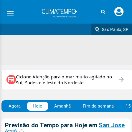
Faç
seu
logi
São Paulo, SP
Ciclone Atenção para o mar muito agitado no
arrow_forward
newspaper
Sul, Sudeste e leste do Nordeste
Agora
Hoje
Amanhã
Fim de semana
15 
Previsão do Tempo para Hoje
em
San Jose