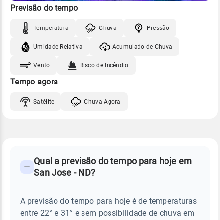
Previsão do tempo
Temperatura
Chuva
Pressão
Umidade Relativa
Acumulado de Chuva
Vento
Risco de Incêndio
Tempo agora
Satélite
Chuva Agora
FAQ
CLIMA,
PREVISÃO
Qual a previsão do tempo para hoje em
-
DO
San Jose - ND?
TEMPO
Perguntas
HOJE
E
frequentes
NOTÍCIAS
EM
A previsão do tempo para hoje é de temperaturas
sobre
SAN
entre 22° e 31° e sem possibilidade de chuva em
JOSE
chuva