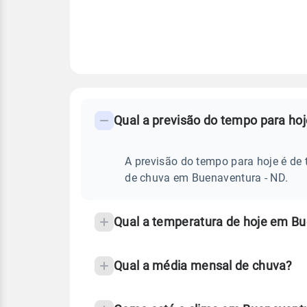
FAQ
CLIMA,
PREVISÃO
Qual a previsão do tempo para ho
-
DO
TEMPO
Perguntas
HOJE
E
frequentes
A previsão do tempo para hoje é de 
NOTÍCIAS
EM
sobre
de chuva em Buenaventura - ND.
BUENAVENTURA
-
chuva
ND
e
Qual a temperatura de hoje em B
temperatura
Qual a média mensal de chuva?