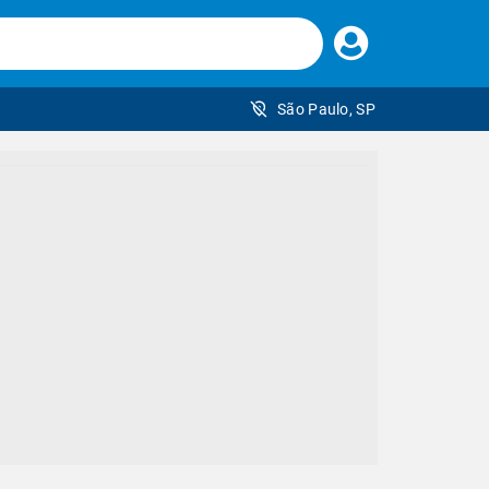
Faça
seu
login
São Paulo, SP