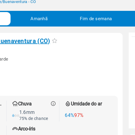
e
/
Buenaventura - CO
Amanhã
Fim de semana
uenaventura (CO)
arde
 térmica
Chuva
Umidade do ar
1.6mm
64%
97%
75% de chance
Arco-íris