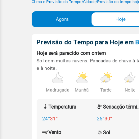
Clima e Previsão do Tempo
/
Cidade
/
Previsão do tempo hoj
Agora
Hoje
Previsão do Tempo para Hoje
em
B
Hoje será
parecido com ontem
Sol com muitas nuvens. Pancadas de chuva à t
e à noite.
Madrugada
Manhã
Tarde
Noite
Temperatura
Sensação
24°
31°
25°
30°
Vento
Sol