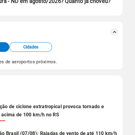
ra - ND em agosto/2026? Quanto já choveu?
se ERA5.
s meteorológicas e satélite do Centro de Previsão
TEC).
Cidades
os dados climáticos,
clique aqui.
es de aeroportos próximos.
ão de ciclone extratropical provoca tornado e
 acima de 100 km/h no RS
ão Brasil (07/08): Rajadas de vento de até 110 km/h