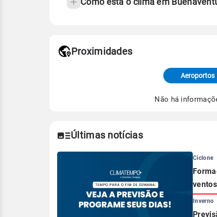
Como está o clima em Buenaventu
Fonte: 30 anos de dados de reanáli
Proximidades
Fonte: dados combinados de estaçõe
de Tempo e Estudos Climáticos (CP
Aeroportos
Para obter mais informações sobre 
Não há informaçõ
Últimas notícias
Ciclone
Formaç
ventos
Inverno
Previs