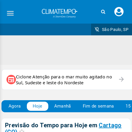
Faç
seu
logi
São Paulo, SP
Ciclone Atenção para o mar muito agitado no
arrow_forward
newspaper
Sul, Sudeste e leste do Nordeste
Agora
Hoje
Amanhã
Fim de semana
15 
Previsão do Tempo para Hoje
em
Cartago