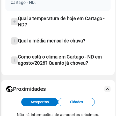
ND
Cartago - ND.
e
temperatura
Qual a temperatura de hoje em Cartago -
ND?
Qual a média mensal de chuva?
Como está o clima em Cartago - ND em
agosto/2026? Quanto já choveu?
Fonte: 30 anos de dados de reanálise ERA5.
Proximidades
Fonte: dados combinados de estações
Aeroportos
Cidades
meteorológicas e satélite do Centro de Previsão
de Tempo e Estudos Climáticos (CPTEC).
Não há informações de aeroportos próximos.