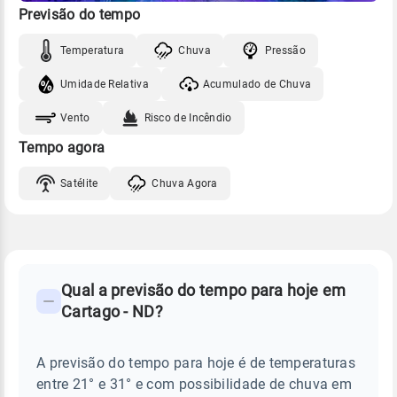
Previsão do tempo
Temperatura
Chuva
Pressão
Umidade Relativa
Acumulado de Chuva
Vento
Risco de Incêndio
Tempo agora
Satélite
Chuva Agora
FAQ
CLIMA,
PREVISÃO
Qual a previsão do tempo para hoje em
-
DO
Cartago - ND?
TEMPO
Perguntas
HOJE
E
frequentes
NOTÍCIAS
EM
A previsão do tempo para hoje é de temperaturas
sobre
CARTAGO
entre 21° e 31° e com possibilidade de chuva em
-
chuva