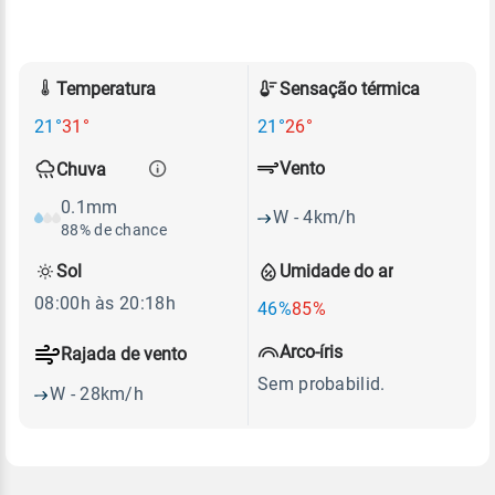
Temperatura
Sensação térmica
21°
31°
21°
26°
Vento
Chuva
0.1mm
W - 4km/h
88% de chance
Sol
Umidade do ar
08:00h às 20:18h
46%
85%
Arco-íris
Rajada de vento
Sem probabilid.
W - 28km/h