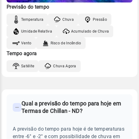
Previsão do tempo
Temperatura
Chuva
Pressão
Umidade Relativa
Acumulado de Chuva
Vento
Risco de Incêndio
Tempo agora
Satélite
Chuva Agora
FAQ
CLIMA,
PREVISÃO
Qual a previsão do tempo para hoje em
-
DO
Termas de Chillan - ND?
TEMPO
Perguntas
HOJE
E
frequentes
NOTÍCIAS
EM
A previsão do tempo para hoje é de temperaturas
sobre
TERMAS
entre -6° e -2° e com possibilidade de chuva em
DE
chuva