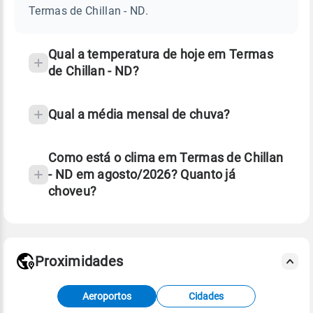
CHILLAN
Termas de Chillan - ND.
-
e
ND
temperatura
Qual a temperatura de hoje em Termas
de Chillan - ND?
Qual a média mensal de chuva?
Como está o clima em Termas de Chillan
- ND em agosto/2026? Quanto já
choveu?
Fonte: 30 anos de dados de reanálise ERA5.
Proximidades
Fonte: dados combinados de estações
Aeroportos
Cidades
meteorológicas e satélite do Centro de Previsão