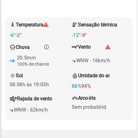
Temperatura
Sensação térmica
-6°
-2°
-12°
-9°
Vento
Chuva
20.5mm
WNW - 16km/h
100% de chance
Sol
Umidade do ar
08:38h às 19:05h
86%
94%
Arco-íris
Rajada de vento
Sem probabilid.
WNW - 62km/h