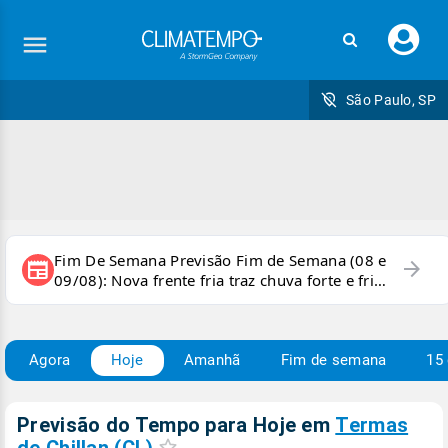
Faç
seu
logi
São Paulo, SP
Fim De Semana Previsão Fim de Semana (08 e
arrow_forward
newspaper
09/08): Nova frente fria traz chuva forte e frio
para áreas do país
Agora
Hoje
Amanhã
Fim de semana
15 
Previsão do Tempo para Hoje
em
Termas