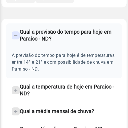
FAQ
CLIMA,
PREVISÃO
Qual a previsão do tempo para hoje em
-
DO
Paraiso - ND?
TEMPO
Perguntas
HOJE
E
frequentes
NOTÍCIAS
EM
A previsão do tempo para hoje é de temperaturas
sobre
PARAISO
entre 14° e 21° e com possibilidade de chuva em
-
chuva
ND
Paraiso - ND.
e
temperatura
Qual a temperatura de hoje em Paraiso -
ND?
Qual a média mensal de chuva?