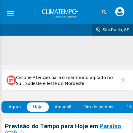
Faç
seu
logi
São Paulo, SP
Ciclone Atenção para o mar muito agitado no
arrow_forward
newspaper
Sul, Sudeste e leste do Nordeste
Agora
Hoje
Amanhã
Fim de semana
15 
Previsão do Tempo para Hoje
em
Paraiso