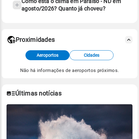
Como está o clima em Paraiso - ND em
agosto/2026? Quanto já choveu?
Fonte: 30 anos de dados de reanálise ERA5.
Proximidades
Fonte: dados combinados de estações
Aeroportos
Cidades
meteorológicas e satélite do Centro de Previsão
de Tempo e Estudos Climáticos (CPTEC).
Não há informações de aeroportos próximos.
Para obter mais informações sobre os dados
climáticos,
clique aqui.
Últimas notícias