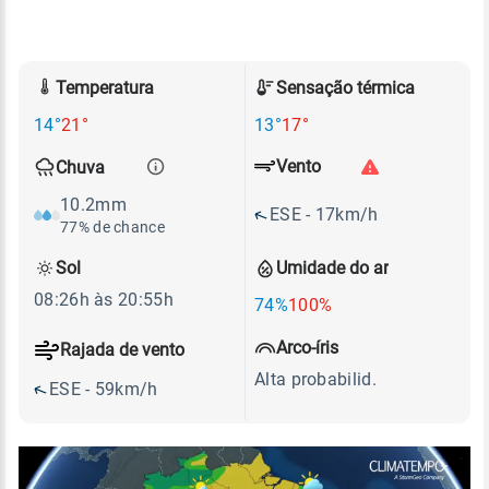
Temperatura
Sensação térmica
14°
21°
13°
17°
Vento
Chuva
10.2mm
ESE - 17km/h
77% de chance
Sol
Umidade do ar
08:26h às 20:55h
74%
100%
Arco-íris
Rajada de vento
Alta probabilid.
ESE - 59km/h