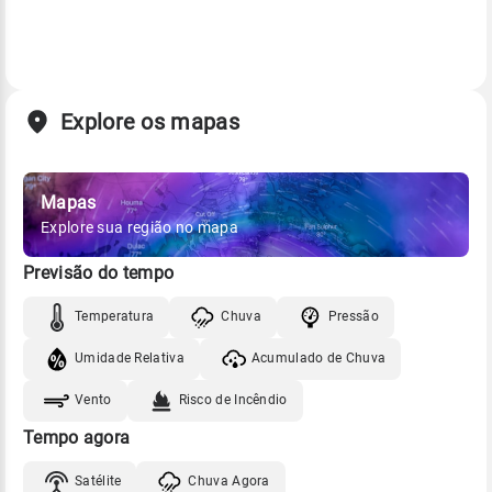
Explore os mapas
Mapas
Explore sua região no mapa
Previsão do tempo
Temperatura
Chuva
Pressão
Umidade Relativa
Acumulado de Chuva
Vento
Risco de Incêndio
Tempo agora
Satélite
Chuva Agora