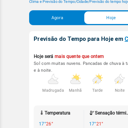
Clima e Previsão do Tempo
/
Cidade
/
Previsão do tempo hoj
Agora
Hoje
Previsão do Tempo para Hoje
em
C
Hoje será
mais quente que ontem
Sol com muitas nuvens. Pancadas de chuva à t
e à noite.
Madrugada
Manhã
Tarde
Noite
Temperatura
Sensação
17°
26°
17°
21°