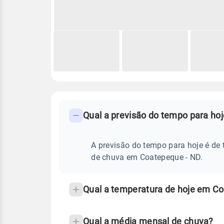
FAQ
CLIMA,
PREVISÃO
Qual a previsão do tempo para ho
-
DO
TEMPO
Perguntas
HOJE
E
frequentes
A previsão do tempo para hoje é de 
NOTÍCIAS
EM
sobre
de chuva em Coatepeque - ND.
COATEPEQUE
-
chuva
ND
e
Qual a temperatura de hoje em C
temperatura
Qual a média mensal de chuva?