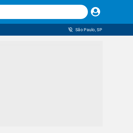
Faça
seu
login
São Paulo, SP