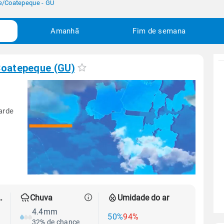
e
/
Coatepeque - GU
Amanhã
Fim de semana
oatepeque (GU)
arde
 térmica
Chuva
Umidade do ar
4.4mm
50%
94%
32% de chance