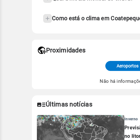
Como está o clima em Coatepeque
Fonte: 30 anos de dados de reanáli
Proximidades
Fonte: dados combinados de estaçõe
de Tempo e Estudos Climáticos (CP
Aeroportos
Para obter mais informações sobre 
Não há informaçõ
Últimas notícias
Inverno
Previs
no lito