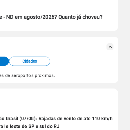
 - ND em agosto/2026? Quanto já choveu?
se ERA5.
s meteorológicas e satélite do Centro de Previsão
TEC).
Cidades
os dados climáticos,
clique aqui.
es de aeroportos próximos.
ão Brasil (07/08): Rajadas de vento de até 110 km/h
ral e leste de SP e sul do RJ