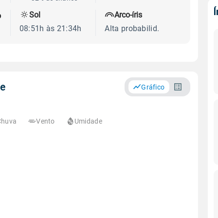
Sol
Arco-íris
o
08:51h às 21:34h
Alta probabilid.
ue
Gráfico
Chuva
Vento
Umidade