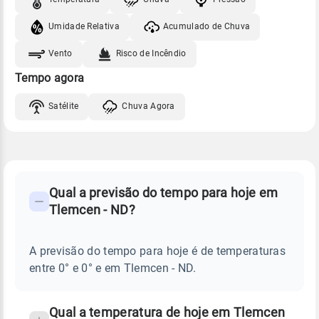
Umidade Relativa
Acumulado de Chuva
Vento
Risco de Incêndio
Tempo agora
Satélite
Chuva Agora
FAQ
CLIMA,
PREVISÃO
Qual a previsão do tempo para hoje em
-
DO
Tlemcen - ND?
TEMPO
Perguntas
HOJE
E
frequentes
NOTÍCIAS
EM
A previsão do tempo para hoje é de temperaturas
sobre
TLEMCEN
entre 0° e 0° e em Tlemcen - ND.
-
chuva
ND
e
temperatura
Qual a temperatura de hoje em Tlemcen