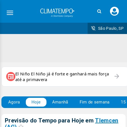
Faç
seu
logi
São Paulo, SP
El Niño El Niño já é forte e ganhará mais força
arrow_forward
newspaper
até a primavera
Agora
Hoje
Amanhã
Fim de semana
15 
Previsão do Tempo para Hoje
em
Tlemcen