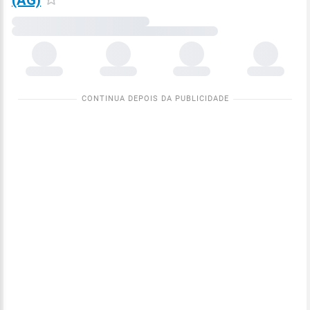
(AG)
Carregando
dados
meteorológicos