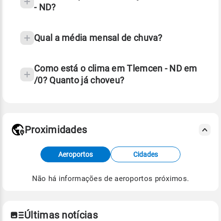
- ND?
Qual a média mensal de chuva?
Como está o clima em Tlemcen - ND em
/0? Quanto já choveu?
Fonte: 30 anos de dados de reanálise ERA5.
Proximidades
Fonte: dados combinados de estações
meteorológicas e satélite do Centro de Previsão
Aeroportos
Cidades
de Tempo e Estudos Climáticos (CPTEC).
Não há informações de aeroportos próximos.
Para obter mais informações sobre os dados
climáticos,
clique aqui.
Últimas notícias