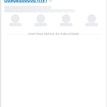
Ouagadougou (HV)
Carregando
dados
meteorológicos