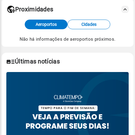
Proximidades
Fonte: dados combinados de estações
Aeroportos
Cidades
meteorológicas e satélite do Centro de Previsão
de Tempo e Estudos Climáticos (CPTEC).
Não há informações de aeroportos próximos.
Para obter mais informações sobre os dados
climáticos,
clique aqui.
Últimas notícias