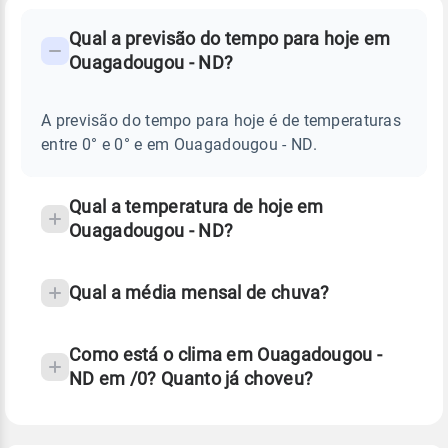
FAQ
CLIMA,
PREVISÃO
Qual a previsão do tempo para hoje em
-
DO
Ouagadougou - ND?
TEMPO
Perguntas
HOJE
E
frequentes
NOTÍCIAS
EM
A previsão do tempo para hoje é de temperaturas
sobre
OUAGADOUGOU
entre 0° e 0° e em Ouagadougou - ND.
-
chuva
ND
e
temperatura
Qual a temperatura de hoje em
Ouagadougou - ND?
Qual a média mensal de chuva?
Como está o clima em Ouagadougou -
ND em /0? Quanto já choveu?
Fonte: 30 anos de dados de reanálise ERA5.