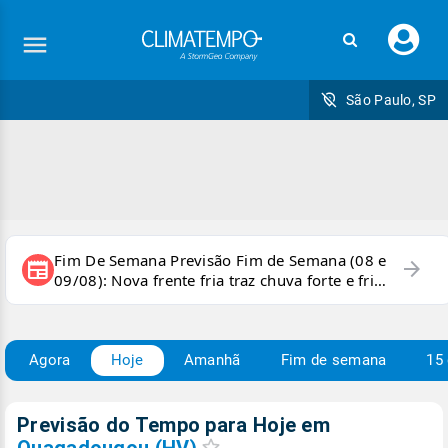
Faç
seu
logi
São Paulo, SP
Fim De Semana Previsão Fim de Semana (08 e
arrow_forward
newspaper
09/08): Nova frente fria traz chuva forte e frio
para áreas do país
Agora
Hoje
Amanhã
Fim de semana
15 
Previsão do Tempo para Hoje
em