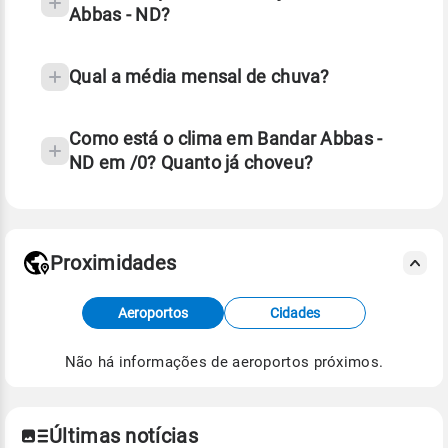
Abbas - ND?
Qual a média mensal de chuva?
Como está o clima em Bandar Abbas -
ND em /0? Quanto já choveu?
Fonte: 30 anos de dados de reanálise ERA5.
Proximidades
Fonte: dados combinados de estações
Aeroportos
Cidades
meteorológicas e satélite do Centro de Previsão
de Tempo e Estudos Climáticos (CPTEC).
Não há informações de aeroportos próximos.
Para obter mais informações sobre os dados
climáticos,
clique aqui.
Últimas notícias