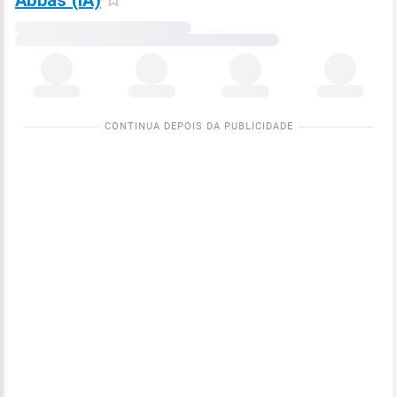
Abbas (IA)
Carregando
dados
meteorológicos