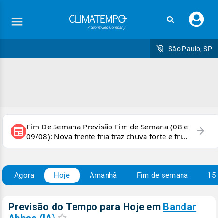
Faç
seu
logi
São Paulo, SP
Fim De Semana Previsão Fim de Semana (08 e
arrow_forward
newspaper
09/08): Nova frente fria traz chuva forte e frio
para áreas do país
Agora
Hoje
Amanhã
Fim de semana
15 
Previsão do Tempo para Hoje
em
Bandar