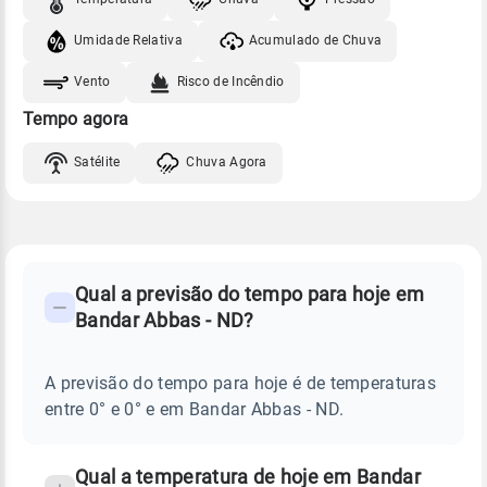
Umidade Relativa
Acumulado de Chuva
Vento
Risco de Incêndio
Tempo agora
Satélite
Chuva Agora
FAQ
CLIMA,
PREVISÃO
Qual a previsão do tempo para hoje em
-
DO
Bandar Abbas - ND?
TEMPO
Perguntas
HOJE
E
frequentes
NOTÍCIAS
EM
A previsão do tempo para hoje é de temperaturas
sobre
BANDAR
entre 0° e 0° e em Bandar Abbas - ND.
ABBAS
chuva
-
ND
e
temperatura
Qual a temperatura de hoje em Bandar