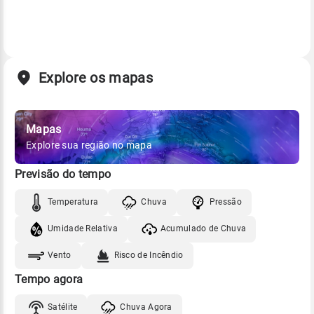
Explore os mapas
Mapas
Explore sua região no mapa
Previsão do tempo
Temperatura
Chuva
Pressão
Umidade Relativa
Acumulado de Chuva
Vento
Risco de Incêndio
Tempo agora
Satélite
Chuva Agora