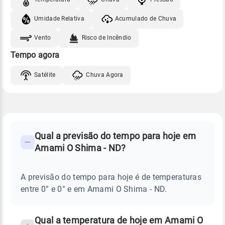
Umidade Relativa
Acumulado de Chuva
Vento
Risco de Incêndio
Tempo agora
Satélite
Chuva Agora
FAQ
CLIMA,
PREVISÃO
Qual a previsão do tempo para hoje em
-
DO
Amami O Shima - ND?
TEMPO
Perguntas
HOJE
E
frequentes
NOTÍCIAS
EM
A previsão do tempo para hoje é de temperaturas
sobre
AMAMI
entre 0° e 0° e em Amami O Shima - ND.
O
chuva
SHIMA
-
e
ND
temperatura
Qual a temperatura de hoje em Amami O