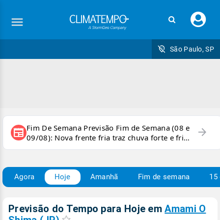
Faç
seu
logi
São Paulo, SP
Fim De Semana Previsão Fim de Semana (08 e
arrow_forward
newspaper
09/08): Nova frente fria traz chuva forte e frio
para áreas do país
Agora
Hoje
Amanhã
Fim de semana
15 
Previsão do Tempo para Hoje
em
Amami O