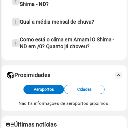
Shima - ND?
Qual a média mensal de chuva?
Como está o clima em Amami O Shima -
ND em /0? Quanto já choveu?
Fonte: 30 anos de dados de reanálise ERA5.
Proximidades
Fonte: dados combinados de estações
Aeroportos
Cidades
meteorológicas e satélite do Centro de Previsão
de Tempo e Estudos Climáticos (CPTEC).
Não há informações de aeroportos próximos.
Para obter mais informações sobre os dados
climáticos,
clique aqui.
Últimas notícias