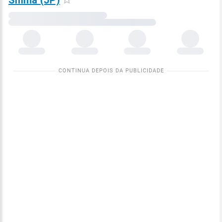
Shima (JP)
Carregando
dados
meteorológicos