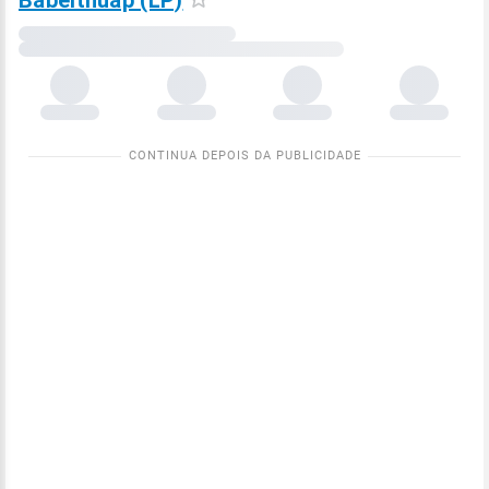
Babelthuap (LP)
Carregando
dados
meteorológicos