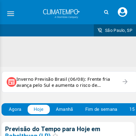
Faç
seu
logi
São Paulo, SP
Inverno Previsão Brasil (06/08): Frente fria
arrow_forward
newspaper
avança pelo Sul e aumenta o risco de
temporais e ventania
Agora
Hoje
Amanhã
Fim de semana
15 
Previsão do Tempo para Hoje
em