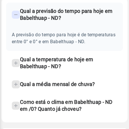
FAQ
CLIMA,
PREVISÃO
Qual a previsão do tempo para hoje em
-
DO
Babelthuap - ND?
TEMPO
Perguntas
HOJE
E
frequentes
NOTÍCIAS
EM
A previsão do tempo para hoje é de temperaturas
sobre
BABELTHUAP
entre 0° e 0° e em Babelthuap - ND.
-
chuva
ND
e
temperatura
Qual a temperatura de hoje em
Babelthuap - ND?
Qual a média mensal de chuva?
Como está o clima em Babelthuap - ND
em /0? Quanto já choveu?
Fonte: 30 anos de dados de reanálise ERA5.