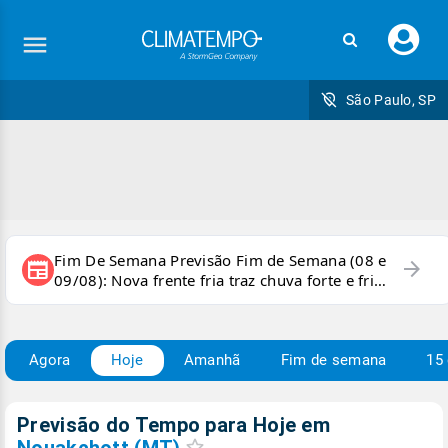
Faç
seu
logi
São Paulo, SP
Fim De Semana Previsão Fim de Semana (08 e
arrow_forward
newspaper
09/08): Nova frente fria traz chuva forte e frio
para áreas do país
Agora
Hoje
Amanhã
Fim de semana
15 
Previsão do Tempo para Hoje
em