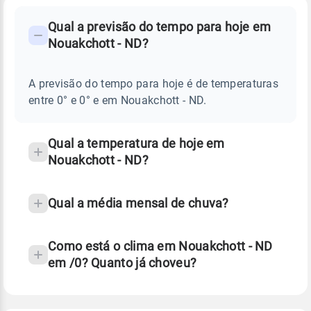
FAQ
CLIMA,
PREVISÃO
Qual a previsão do tempo para hoje em
-
DO
Nouakchott - ND?
TEMPO
Perguntas
HOJE
E
frequentes
NOTÍCIAS
EM
A previsão do tempo para hoje é de temperaturas
sobre
NOUAKCHOTT
entre 0° e 0° e em Nouakchott - ND.
-
chuva
ND
e
temperatura
Qual a temperatura de hoje em
Nouakchott - ND?
Qual a média mensal de chuva?
Como está o clima em Nouakchott - ND
em /0? Quanto já choveu?
Fonte: 30 anos de dados de reanálise ERA5.