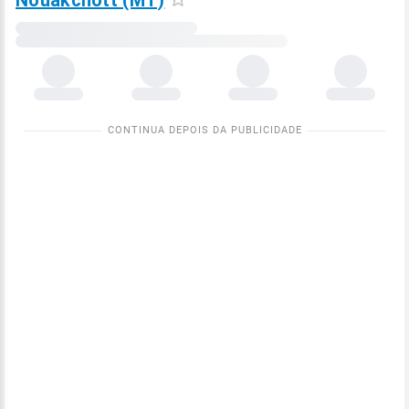
Nouakchott (MT)
Carregando
dados
meteorológicos