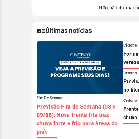
Para obter mais informações sobre 
Não há informaçõ
Últimas notícias
Ciclone
Formaç
ventos
Inverno
Previs
no lito
Fim De Semana
Ciclone
Previsão Fim de Semana (08 e
Frente
09/08): Nova frente fria traz
chuva 
chuva forte e frio para áreas do
país