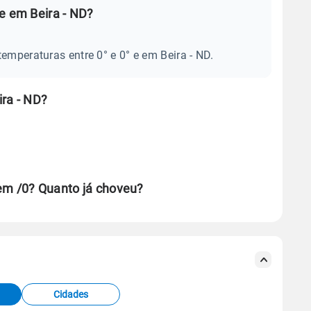
e em Beira - ND?
emperaturas entre 0° e 0° e em Beira - ND.
ra - ND?
em /0? Quanto já choveu?
se ERA5.
s meteorológicas e satélite do Centro de Previsão
TEC).
Cidades