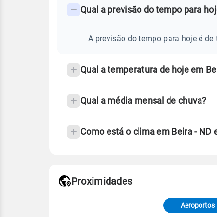
PREVISÃO
Qual a previsão do tempo para hoj
-
DO
TEMPO
Perguntas
HOJE
E
frequentes
A previsão do tempo para hoje é de t
NOTÍCIAS
EM
sobre
BEIRA
-
chuva
ND
Qual a temperatura de hoje em Bei
e
temperatura
Qual a média mensal de chuva?
Como está o clima em Beira - ND 
Fonte: 30 anos de dados de reanáli
Proximidades
Fonte: dados combinados de estaçõe
de Tempo e Estudos Climáticos (CP
Aeroportos