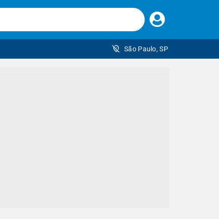
Faça
seu
login
São Paulo, SP