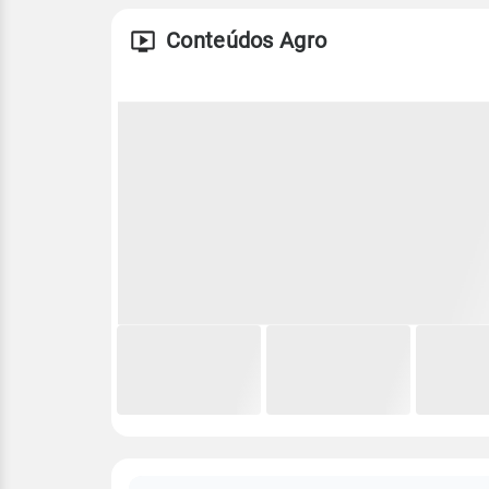
Conteúdos Agro
FAQ
CLIMA,