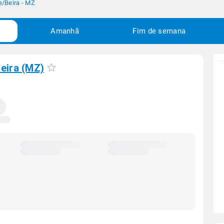
e
/
Beira - MZ
Amanhã
Fim de semana
eira (MZ)