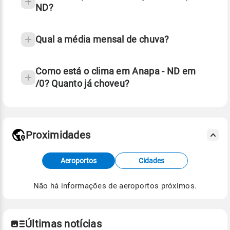
ND?
Qual a média mensal de chuva?
Como está o clima em Anapa - ND em
/0? Quanto já choveu?
Fonte: 30 anos de dados de reanálise ERA5.
Proximidades
Fonte: dados combinados de estações
meteorológicas e satélite do Centro de Previsão
Aeroportos
Cidades
de Tempo e Estudos Climáticos (CPTEC).
Não há informações de aeroportos próximos.
Para obter mais informações sobre os dados
climáticos,
clique aqui.
Últimas notícias