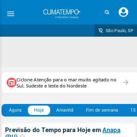
Faç
seu
logi
São Paulo, SP
Ciclone Atenção para o mar muito agitado no
arrow_forward
newspaper
Sul, Sudeste e leste do Nordeste
Agora
Hoje
Amanhã
Fim de semana
15 
Previsão do Tempo para Hoje
em
Anapa