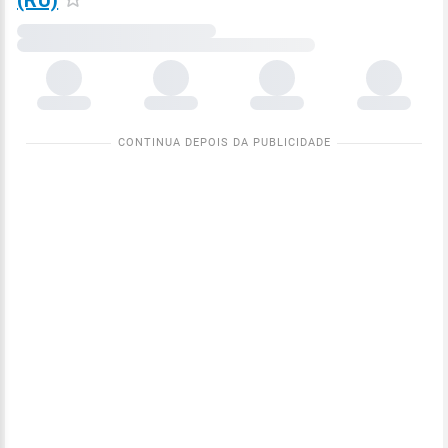
(RU)
Carregando
dados
meteorológicos