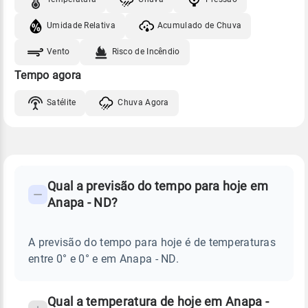
Umidade Relativa
Acumulado de Chuva
Vento
Risco de Incêndio
Tempo agora
Satélite
Chuva Agora
FAQ
CLIMA,
PREVISÃO
Qual a previsão do tempo para hoje em
-
DO
Anapa - ND?
TEMPO
Perguntas
HOJE
E
frequentes
NOTÍCIAS
EM
A previsão do tempo para hoje é de temperaturas
sobre
ANAPA
entre 0° e 0° e em Anapa - ND.
-
chuva
ND
e
temperatura
Qual a temperatura de hoje em Anapa -