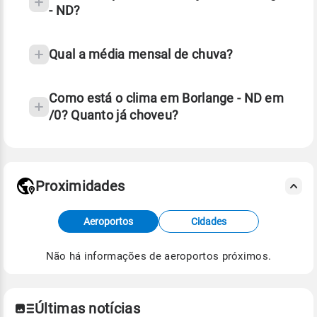
- ND?
Qual a média mensal de chuva?
Como está o clima em Borlange - ND em
/0? Quanto já choveu?
Fonte: 30 anos de dados de reanálise ERA5.
Proximidades
Fonte: dados combinados de estações
meteorológicas e satélite do Centro de Previsão
Aeroportos
Cidades
de Tempo e Estudos Climáticos (CPTEC).
Não há informações de aeroportos próximos.
Para obter mais informações sobre os dados
climáticos,
clique aqui.
Últimas notícias