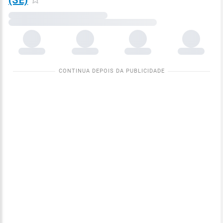
(SE)
Carregando
dados
meteorológicos