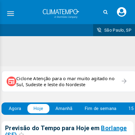
Faç
seu
logi
São Paulo, SP
Ciclone Atenção para o mar muito agitado no
arrow_forward
newspaper
Sul, Sudeste e leste do Nordeste
Agora
Hoje
Amanhã
Fim de semana
15 
Previsão do Tempo para Hoje
em
Borlange