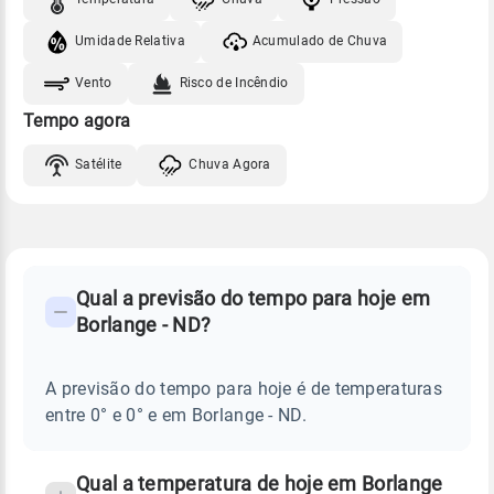
Umidade Relativa
Acumulado de Chuva
Vento
Risco de Incêndio
Tempo agora
Satélite
Chuva Agora
FAQ
CLIMA,
PREVISÃO
Qual a previsão do tempo para hoje em
-
DO
Borlange - ND?
TEMPO
Perguntas
HOJE
E
frequentes
NOTÍCIAS
EM
A previsão do tempo para hoje é de temperaturas
sobre
BORLANGE
entre 0° e 0° e em Borlange - ND.
-
chuva
ND
e
temperatura
Qual a temperatura de hoje em Borlange