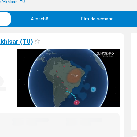
e
/
Akhisar - TU
Amanhã
Fim de semana
khisar (TU)