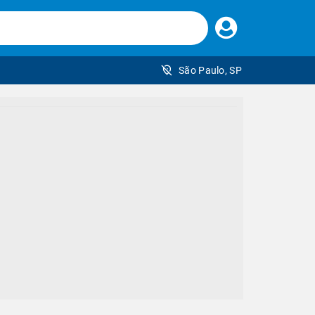
Faça
seu
login
São Paulo, SP