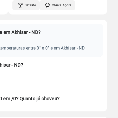
Satélite
Chuva Agora
je em Akhisar - ND?
temperaturas entre 0° e 0° e em Akhisar - ND.
hisar - ND?
D em /0? Quanto já choveu?
se ERA5.