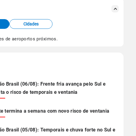
s meteorológicas e satélite do Centro de Previsão
TEC).
Cidades
os dados climáticos,
clique aqui.
es de aeroportos próximos.
ão Brasil (06/08): Frente fria avança pelo Sul e
a o risco de temporais e ventania
e termina a semana com novo risco de ventania
ão Brasil (05/08): Temporais e chuva forte no Sul e