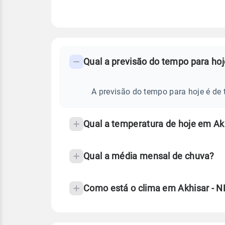
FAQ
CLIMA,
PREVISÃO
Qual a previsão do tempo para ho
-
DO
TEMPO
Perguntas
HOJE
E
frequentes
A previsão do tempo para hoje é de 
NOTÍCIAS
EM
sobre
AKHISAR
-
chuva
ND
Qual a temperatura de hoje em Ak
e
temperatura
Qual a média mensal de chuva?
Como está o clima em Akhisar - N
Fonte: 30 anos de dados de reanáli