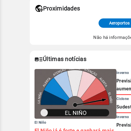
Proximidades
Fonte: dados combinados de estaçõe
de Tempo e Estudos Climáticos (CP
Aeroportos
Para obter mais informações sobre 
Não há informaçõ
Últimas notícias
Inverno
Previs
aument
Ciclone
Sudest
Inverno
El Niño
Previs
El Niño já é forte e ganhará mais